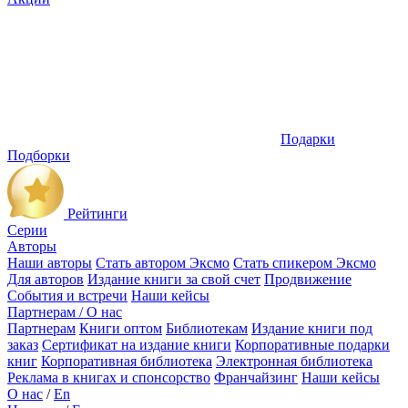
Подарки
Подборки
Рейтинги
Серии
Авторы
Наши авторы
Стать автором Эксмо
Стать спикером Эксмо
Для авторов
Издание книги за свой счет
Продвижение
События и встречи
Наши кейсы
Партнерам / О нас
Партнерам
Книги оптом
Библиотекам
Издание книги под
заказ
Сертификат на издание книги
Корпоративные подарки
книг
Корпоративная библиотека
Электронная библиотека
Реклама в книгах и спонсорство
Франчайзинг
Наши кейсы
О нас
/
En