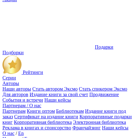
Подарки
Подборки
Рейтинги
Серии
Авторы
Наши авторы
Стать автором Эксмо
Стать спикером Эксмо
Для авторов
Издание книги за свой счет
Продвижение
События и встречи
Наши кейсы
Партнерам / О нас
Партнерам
Книги оптом
Библиотекам
Издание книги под
заказ
Сертификат на издание книги
Корпоративные подарки
книг
Корпоративная библиотека
Электронная библиотека
Реклама в книгах и спонсорство
Франчайзинг
Наши кейсы
О нас
/
En