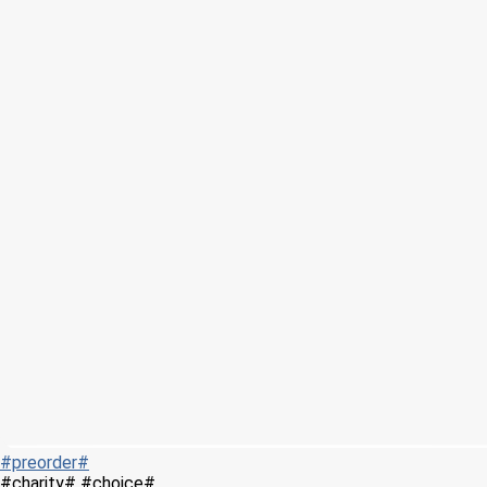
#preorder#
#charity# #choice#