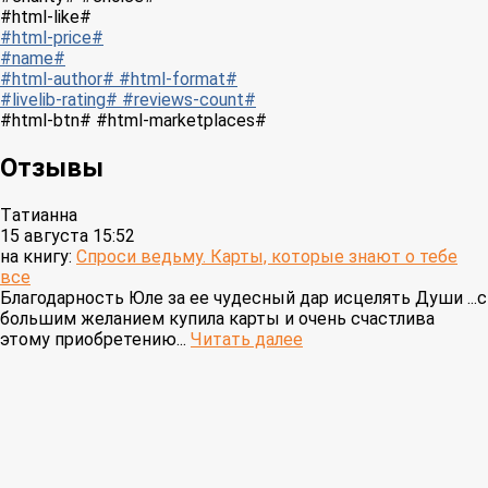
#html-like#
#html-price#
#name#
#html-author# #html-format#
#livelib-rating# #reviews-count#
#html-btn# #html-marketplaces#
Отзывы
Tатианна
15 августа 15:52
на книгу:
Спроси ведьму. Карты, которые знают о тебе
все
Благодарность Юле за ее чудесный дар исцелять Души ...с
большим желанием купила карты и очень счастлива
этому приобретению...
Читать далее