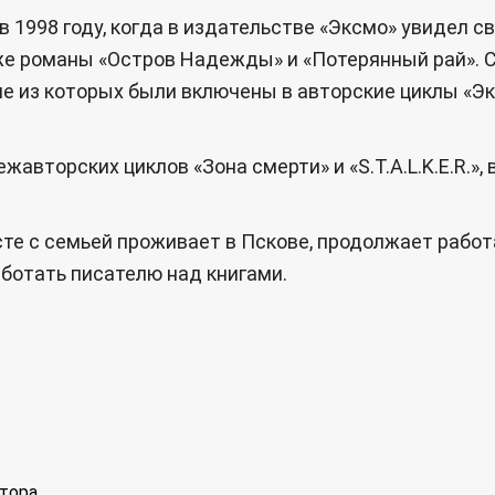
1998 году, когда в издательстве «Эксмо» увидел св
же романы «Остров Надежды» и «Потерянный рай». 
е из которых были включены в авторские циклы «Эк
жавторских циклов «Зона смерти» и «S.T.A.L.K.E.R.»
е с семьей проживает в Пскове, продолжает работа
аботать писателю над книгами.
тора