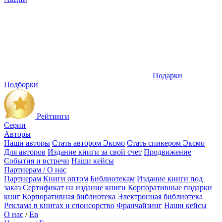
Подарки
Подборки
Рейтинги
Серии
Авторы
Наши авторы
Стать автором Эксмо
Стать спикером Эксмо
Для авторов
Издание книги за свой счет
Продвижение
События и встречи
Наши кейсы
Партнерам / О нас
Партнерам
Книги оптом
Библиотекам
Издание книги под
заказ
Сертификат на издание книги
Корпоративные подарки
книг
Корпоративная библиотека
Электронная библиотека
Реклама в книгах и спонсорство
Франчайзинг
Наши кейсы
О нас
/
En