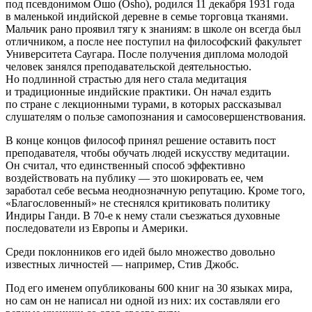
под псевдонимом Ошо (Osho), родился 11 декабря 1931 года
в маленькой индийской деревне в семье торговца тканями.
Мальчик рано проявил тягу к знаниям: в школе он всегда был
отличником, а после нее поступил на философский факультет
Университета Саугара. После получения диплома молодой
человек занялся преподавательской деятельностью.
Но подлинной страстью для него стала медитация
и традиционные индийские практики. Он начал ездить
по стране с лекционными турами, в которых рассказывал
слушателям о пользе самопознания и самосовершенствования.
В конце концов философ принял решение оставить пост
преподавателя, чтобы обучать людей искусству медитации.
Он считал, что единственный способ эффективно
воздействовать на публику — это шокировать ее, чем
заработал себе весьма неоднозначную репутацию. Кроме того,
«Благословенный» не стеснялся критиковать политику
Индиры Ганди. В 70-е к нему стали съезжаться духовные
последователи из Европы и Америки.
Среди поклонников его идей было множество довольно
известных личностей — например, Стив Джобс.
Под его именем опубликованы 600 книг на 30 языках мира,
но сам он не написал ни одной из них: их составляли его