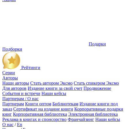
Подарки
Подборки
Рейтинги
Серии
Авторы
Наши авторы
Стать автором Эксмо
Стать спикером Эксмо
Для авторов
Издание книги за свой счет
Продвижение
События и встречи
Наши кейсы
Партнерам / О нас
Партнерам
Книги оптом
Библиотекам
Издание книги под
заказ
Сертификат на издание книги
Корпоративные подарки
книг
Корпоративная библиотека
Электронная библиотека
Реклама в книгах и спонсорство
Франчайзинг
Наши кейсы
О нас
/
En