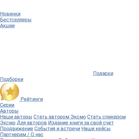
Новинки
Бестселлеры
Акции
Подарки
Подборки
Рейтинги
Серии
Авторы
Наши авторы
Стать автором Эксмо
Стать спикером
Эксмо
Для авторов
Издание книги за свой счет
Продвижение
События и встречи
Наши кейсы
Партнерам / О нас