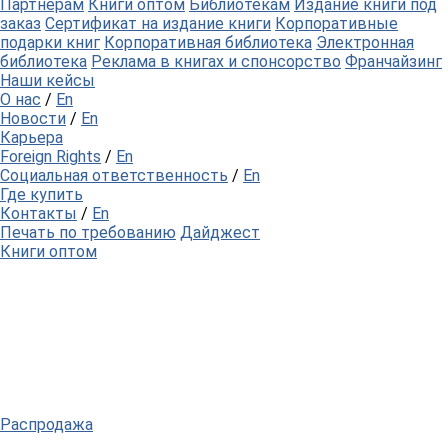
Партнерам
Книги оптом
Библиотекам
Издание книги под
заказ
Сертификат на издание книги
Корпоративные
подарки книг
Корпоративная библиотека
Электронная
библиотека
Реклама в книгах и спонсорство
Франчайзинг
Наши кейсы
О нас
/
En
Новости
/
En
Карьера
Foreign Rights
/
En
Социальная ответственность
/
En
Где купить
Контакты
/
En
Печать по требованию
Дайджест
Книги оптом
Распродажа