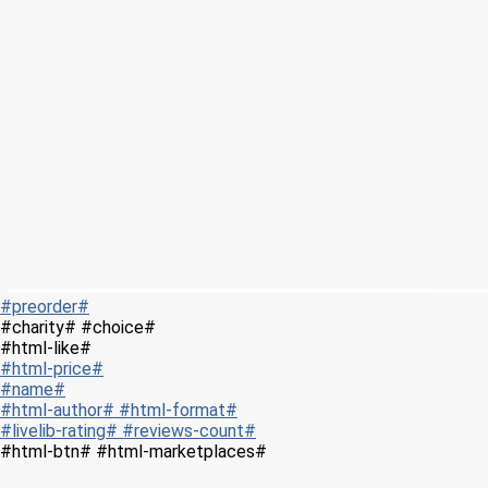
#preorder#
#charity# #choice#
#html-like#
#html-price#
#name#
#html-author# #html-format#
#livelib-rating# #reviews-count#
#html-btn# #html-marketplaces#