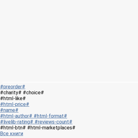
#preorder#
#charity# #choice#
#html-like#
#html-price#
#name#
#html-author# #html-format#
#livelib-rating# #reviews-count#
#html-btn# #html-marketplaces#
Все книги