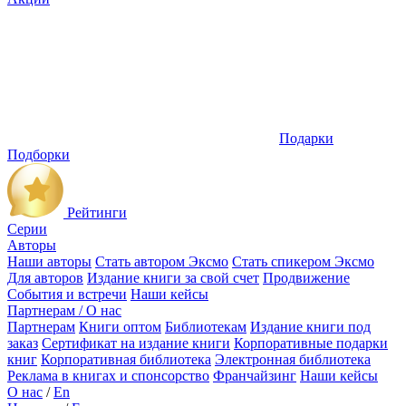
Подарки
Подборки
Рейтинги
Серии
Авторы
Наши авторы
Стать автором Эксмо
Стать спикером Эксмо
Для авторов
Издание книги за свой счет
Продвижение
События и встречи
Наши кейсы
Партнерам / О нас
Партнерам
Книги оптом
Библиотекам
Издание книги под
заказ
Сертификат на издание книги
Корпоративные подарки
книг
Корпоративная библиотека
Электронная библиотека
Реклама в книгах и спонсорство
Франчайзинг
Наши кейсы
О нас
/
En