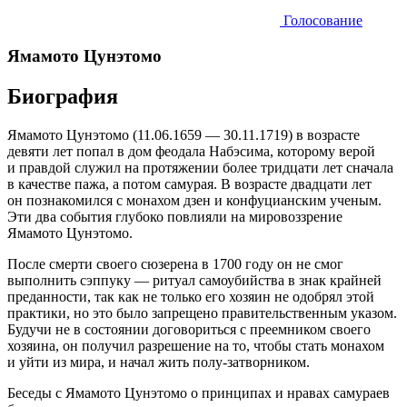
Голосование
Ямамото Цунэтомо
Биография
Ямамото Цунэтомо (11.06.1659 — 30.11.1719) в возрасте
девяти лет попал в дом феодала Набэсима, которому верой
и правдой служил на протяжении более тридцати лет сначала
в качестве пажа, а потом самурая. В возрасте двадцати лет
он познакомился с монахом дзен и конфуцианским ученым.
Эти два события глубоко повлияли на мировоззрение
Ямамото Цунэтомо.
После смерти своего сюзерена в 1700 году он не смог
выполнить сэппуку — ритуал самоубийства в знак крайней
преданности, так как не только его хозяин не одобрял этой
практики, но это было запрещено правительственным указом.
Будучи не в состоянии договориться с преемником своего
хозяина, он получил разрешение на то, чтобы стать монахом
и уйти из мира, и начал жить полу-затворником.
Беседы с Ямамото Цунэтомо о принципах и нравах самураев