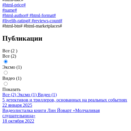
#html-price#
#name#
#html-author# #html-format#
#livelib-rating# #reviews-count#
#html-btn# #html-marketplaces#
Публикации
Все (2 )
Все
(2)
Эксмо
(1)
Видео
(1)
Показать
Все (2)
Эксмо (1)
Видео (1)
5 детективов и триллеров, основанных на реальных событиях
22 января 2025
Видеолисталка книги Лин Йоварт «Молчаливая
слушательница»
18 октября 2022