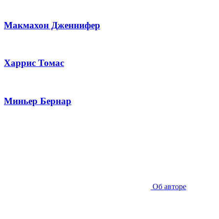
Макмахон Дженнифер
Харрис Томас
Миньер Бернар
Об авторе