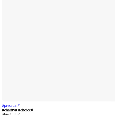
#preorder#
#charity# #choice#
#html-like#