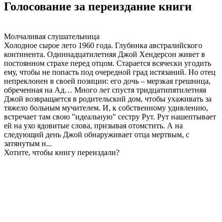
Голосование за переиздание книги
Молчаливая слушательница
Холодное сырое лето 1960 года. Глубинка австралийского
континента. Одиннадцатилетняя Джой Хендерсон живет в
постоянном страхе перед отцом. Старается всячески угодить
ему, чтобы не попасть под очередной град истязаний. Но отец
непреклонен в своей позиции: его дочь – мерзкая грешница,
обреченная на Ад… Много лет спустя тридцатипятилетняя
Джой возвращается в родительский дом, чтобы ухаживать за
тяжело больным мучителем. И, к собственному удивлению,
встречает там свою "идеальную" сестру Рут. Рут нашептывает
ей на ухо ядовитые слова, призывая отомстить. А на
следующий день Джой обнаруживает отца мертвым, с
затянутым н...
Хотите, чтобы книгу переиздали?