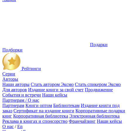
Подарки
Подборки
Рейтинги
Серии
Авторы
Наши авторы
Стать автором Эксмо
Стать спикером Эксмо
Для авторов
Издание книги за свой счет
Продвижение
События и встречи
Наши кейсы
Партнерам / О нас
Партнерам
Книги оптом
Библиотекам
Издание книги под
заказ
Сертификат на издание книги
Корпоративные подарки
книг
Корпоративная библиотека
Электронная библиотека
Реклама в книгах и спонсорство
Франчайзинг
Наши кейсы
О нас
/
En