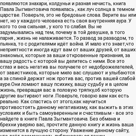
появляются знахари, колдуньи и разная нечисть, книга
Павла Зыгмантовича появилась , как луч солнца в темном
царстве. Поверьте, это не бредовые слова. Верите вы или
нет, но у каждого человека есть своя внутренняя аура .У
кого то она сильная , у кого то слабая. Вы не
задумывались над тем, почему в той девушке, в того
парня , жизнь не налаживается..То развод за разводом, то
пьянка, то с родителями идёт война. И мало кто знает,что
неприятности иногда идут вам от ваших друзей, от ваших
знакомых, которые за ваши откровенные признания, за
вашу радость с которой вы делитесь с ними. Все это
сглаз и весь негатив вы получаете от недоброжелателей,
от завистников, которые мило вас слушают и улыбаются
а за спиной держат нож против вас, против вашей слабой
ауре.Они ломают вашу психику, вашу судьбу и в целом
жизнь, превращая вас в половую тряпку,об которую
другие вытирают ноги .Поверьте, говорю вам как есть
реально. Как спастись от этого,как научиться
противостоять данному негативизму, как выжить в этих
условиях и быть самоуверенным и счастливым - все это
найдете в книге Павла Зыгмантовича. Без обмана и
брехни уверяю вас, прочтите данную книгу и жизнь ваша
изменится в лучшую сторону. Уважение данному сайту,