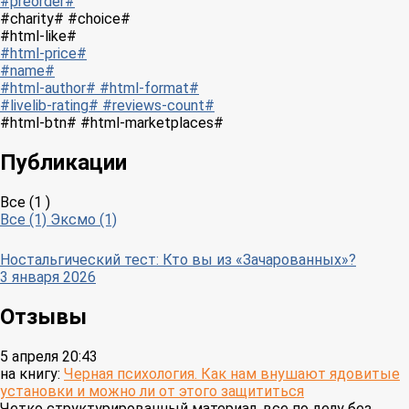
#preorder#
#charity# #choice#
#html-like#
#html-price#
#name#
#html-author# #html-format#
#livelib-rating# #reviews-count#
#html-btn# #html-marketplaces#
Публикации
Все (1 )
Все (1)
Эксмо (1)
Ностальгический тест: Кто вы из «Зачарованных»?
3 января 2026
Отзывы
5 апреля 20:43
на книгу:
Черная психология. Как нам внушают ядовитые
установки и можно ли от этого защититься
Четко структурированный материал, все по делу без