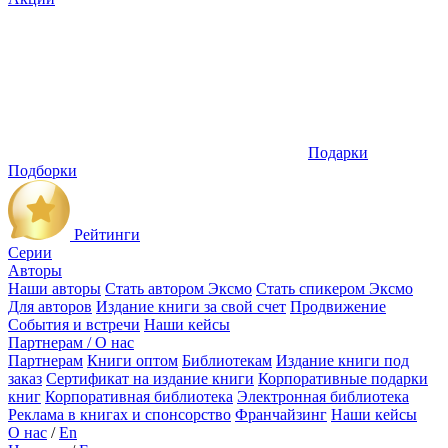
Подарки
Подборки
Рейтинги
Серии
Авторы
Наши авторы
Стать автором Эксмо
Стать спикером Эксмо
Для авторов
Издание книги за свой счет
Продвижение
События и встречи
Наши кейсы
Партнерам / О нас
Партнерам
Книги оптом
Библиотекам
Издание книги под
заказ
Сертификат на издание книги
Корпоративные подарки
книг
Корпоративная библиотека
Электронная библиотека
Реклама в книгах и спонсорство
Франчайзинг
Наши кейсы
О нас
/
En