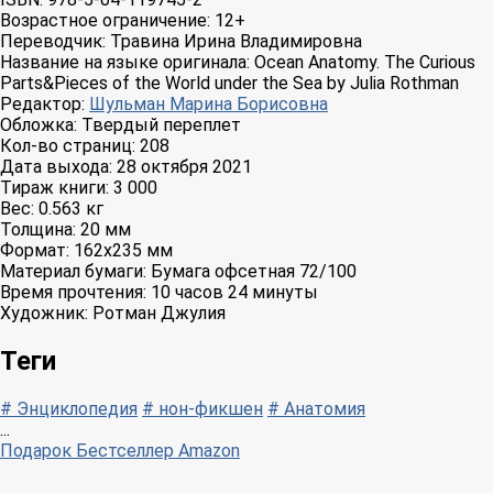
Возрастное ограничение:
12+
Переводчик:
Травина Ирина Владимировна
Название на языке оригинала:
Ocean Anatomy. The Curious
Parts&Pieces of the World under the Sea by Julia Rothman
Редактор:
Шульман Марина Борисовна
Обложка:
Твердый переплет
Кол-во страниц:
208
Дата выхода:
28 октября 2021
Тираж книги:
3 000
Вес:
0.563 кг
Толщина:
20 мм
Формат:
162x235 мм
Материал бумаги:
Бумага офсетная 72/100
Время прочтения:
10 часов 24 минуты
Художник:
Ротман Джулия
Теги
# Энциклопедия
# нон-фикшен
# Анатомия
...
Подарок
Бестселлер Amazon