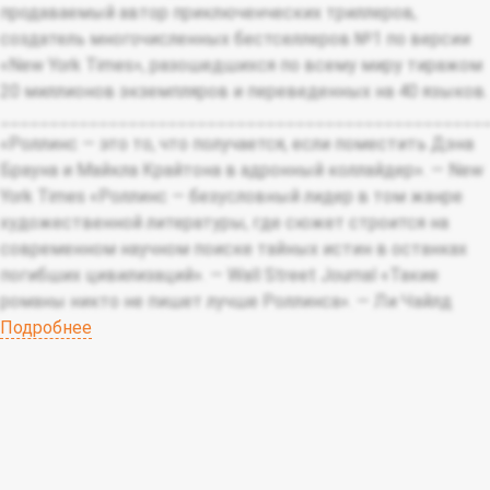
продаваемый автор приключенческих триллеров,
создатель многочисленных бестселлеров №1 по версии
«New York Times», разошедшихся по всему миру тиражом
20 миллионов экземпляров и переведенных на 40 языков.
_________________________________________________
«Роллинс — это то, что получается, если поместить Дэна
Брауна и Майкла Крайтона в адронный коллайдер». — New
York Times «Роллинс — безусловный лидер в том жанре
художественной литературы, где сюжет строится на
современном научном поиске тайных истин в останках
погибших цивилизаций». — Wall Street Journal «Такие
романы никто не пишет лучше Роллинса». — Ли Чайлд
Подробнее