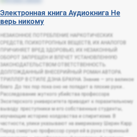
Электронная книга
Аудиокнига
Не
верь никому
НЕЗАКОННОЕ ПОТРЕБЛЕНИЕ НАРКОТИЧЕСКИХ
СРЕДСТВ, ПСИХОТРОПНЫХ ВЕЩЕСТВ, ИХ АНАЛОГОВ
ПРИЧИНЯЕТ ВРЕД ЗДОРОВЬЮ, ИХ НЕЗАКОННЫЙ
ОБОРОТ ЗАПРЕЩЕН И ВЛЕЧЕТ УСТАНОВЛЕННУЮ
ЗАКОНОДАТЕЛЬСТВОМ ОТВЕТСТВЕННОСТЬ.
ДОЛГОЖДАННЫЙ ВНЕСЕРИЙНЫЙ РОМАН АВТОРА.
ТРИЛЛЕР В СТИЛЕ ДЭНА БРАУНА. Знание — это великое
благо. До тех пор пока оно не попадет в плохие руки…
Расследование жуткого убийства профессора
Эксетерского университета приводит к поразительному
выводу: преступники м его собственные студенты,
изучающие историю колдовства и спиритизма. В
частности, улики указывают на американку Шерин Карр.
Перед смертью профессор сунул ей в руки старинный