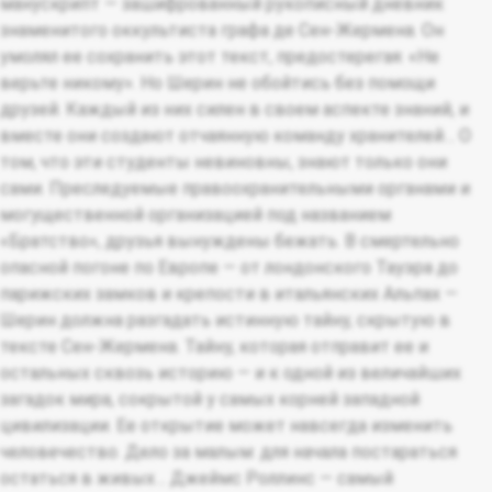
манускрипт — зашифрованный рукописный дневник
знаменитого оккультиста графа де Сен-Жермена. Он
умолял ее сохранить этот текст, предостерегая: «Не
верьте никому». Но Шерин не обойтись без помощи
друзей. Каждый из них силен в своем аспекте знаний, и
вместе они создают отчаянную команду хранителей… О
том, что эти студенты невиновны, знают только они
сами. Преследуемые правоохранительными органами и
могущественной организацией под названием
«Братство», друзья вынуждены бежать. В смертельно
опасной погоне по Европе — от лондонского Тауэра до
парижских замков и крепости в итальянских Альпах —
Шерин должна разгадать истинную тайну, скрытую в
тексте Сен-Жермена. Тайну, которая отправит ее и
остальных сквозь историю — и к одной из величайших
загадок мира, сокрытой у самых корней западной
цивилизации. Ее открытие может навсегда изменить
человечество. Дело за малым: для начала постараться
остаться в живых… Джеймс Роллинс — самый