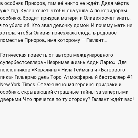
в особняк Приоров, там её никто не ждёт. Дядя мёртв
уже год. Кузен хочет, чтобы она ушла. А по коридорам
особняка бродит призрак матери, и Оливия хочет знать,
что убило её. Кто звал девочку домой. И почему мать не
хотела, чтобы Оливия приезжала сюда, в родовое
поместье Приоров, имя которому — Галлант…
Готическая повесть от автора международного
супербестселлера «Незримая жизнь Адди Ларю». Для
поклонников «Коралины» Нила Геймана и «Багрового
пика» Гильермо дель Торо. Атмосферный бестселлер #1
New York Times. Отважная юная героиня, призраки и
особняк, скрывающий страшные тайны за запертыми
дверьми. Что прячется по ту сторону? Галлант ждёт вас!