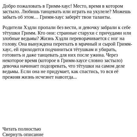
Добро пожаловать в Гримм-хаус! Место, время в котором
застыло. Любишь танцевать или играть на укулеле? Можешь
забыть об этом… Гримм-хаус заберёт твои таланты.
Родители Хэдли пропали без вести, и девочку забрали к себе
тётушки Гримм. Кто они: странные старухи с причудами или
злобные ведьмы? Жизнь Хэдли переворачивается с ног на
голову. Она вынуждена переехать в мрачный и сырой Гримм-
хаус, ей приходится подчиниться тётушкам и убирать,
готовить и даже танцевать для них после ужина. Через
некоторое время (которое в Гримм-хаусе словно застыло)
девочка начинает подозревать, что тётушки на самом деле
ведьмы. Если она не придумает, как спастись, то вся её
прежняя жизнь исчезнет навсегда...
Читать полностью
Свернуть описание