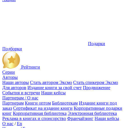
Подарки
Подборки
Рейтинги
Серии
Авторы
Наши авторы
Стать автором Эксмо
Стать спикером Эксмо
Для авторов
Издание книги за свой счет
Продвижение
События и встречи
Наши кейсы
Партнерам / О нас
Партнерам
Книги оптом
Библиотекам
Издание книги под
заказ
Сертификат на издание книги
Корпоративные подарки
книг
Корпоративная библиотека
Электронная библиотека
Реклама в книгах и спонсорство
Франчайзинг
Наши кейсы
О нас
/
En