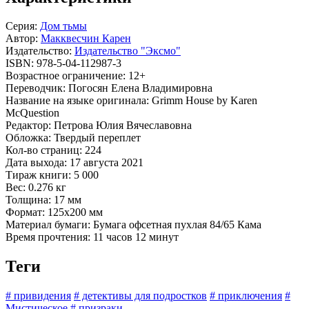
Серия:
Дом тьмы
Автор:
Макквесчин Карен
Издательство:
Издательство "Эксмо"
ISBN:
978-5-04-112987-3
Возрастное ограничение:
12+
Переводчик:
Погосян Елена Владимировна
Название на языке оригинала:
Grimm House by Karen
McQuestion
Редактор:
Петрова Юлия Вячеславовна
Обложка:
Твердый переплет
Кол-во страниц:
224
Дата выхода:
17 августа 2021
Тираж книги:
5 000
Вес:
0.276 кг
Толщина:
17 мм
Формат:
125x200 мм
Материал бумаги:
Бумага офсетная пухлая 84/65 Кама
Время прочтения:
11 часов 12 минут
Теги
# привидения
# детективы для подростков
# приключения
#
Мистическое
# призраки