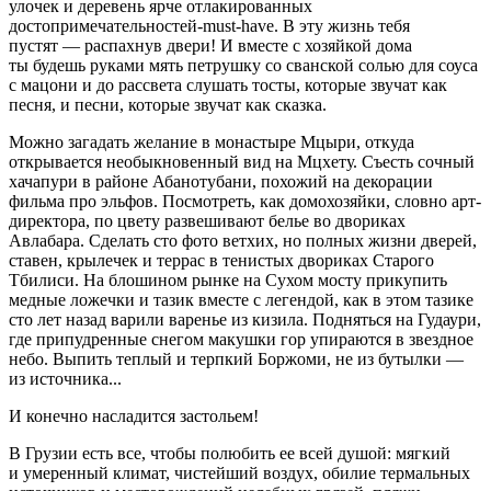
улочек и деревень ярче отлакированных
достопримечательностей-must-have. В эту жизнь тебя
пустят — распахнув двери! И вместе с хозяйкой дома
ты будешь руками мять петрушку со сванской солью для соуса
с мацони и до рассвета слушать тосты, которые звучат как
песня, и песни, которые звучат как сказка.
Можно загадать желание в монастыре Мцыри, откуда
открывается необыкновенный вид на Мцхету. Съесть сочный
хачапури в районе Абанотубани, похожий на декорации
фильма про эльфов. Посмотреть, как домохозяйки, cловно арт-
директора, по цвету развешивают белье во двориках
Авлабара. Сделать сто фото ветхих, но полных жизни дверей,
ставен, крылечек и террас в тенистых двориках Старого
Тбилиси. На блошином рынке на Сухом мосту прикупить
медные ложечки и тазик вместе с легендой, как в этом тазике
сто лет назад варили варенье из кизила. Подняться на Гудаури,
где припудренные снегом макушки гор упираются в звездное
небо. Выпить теплый и терпкий Боржоми, не из бутылки —
из источника...
И конечно насладится застольем!
В Грузии есть все, чтобы полюбить ее всей душой: мягкий
и умеренный климат, чистейший воздух, обилие термальных