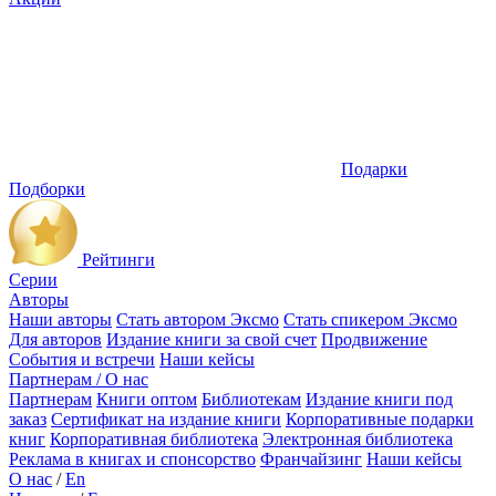
Подарки
Подборки
Рейтинги
Серии
Авторы
Наши авторы
Стать автором Эксмо
Стать спикером Эксмо
Для авторов
Издание книги за свой счет
Продвижение
События и встречи
Наши кейсы
Партнерам / О нас
Партнерам
Книги оптом
Библиотекам
Издание книги под
заказ
Сертификат на издание книги
Корпоративные подарки
книг
Корпоративная библиотека
Электронная библиотека
Реклама в книгах и спонсорство
Франчайзинг
Наши кейсы
О нас
/
En