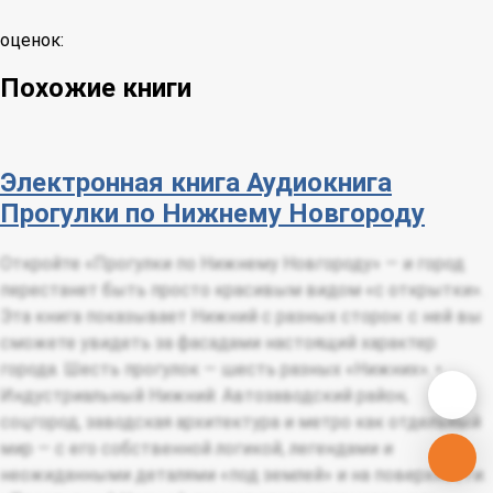
оценок:
Похожие книги
Электронная книга
Аудиокнига
Прогулки по Нижнему Новгороду
Откройте «Прогулки по Нижнему Новгороду» — и город
перестанет быть просто красивым видом «с открытки».
Эта книга показывает Нижний с разных сторон: с ней вы
сможете увидеть за фасадами настоящий характер
города. Шесть прогулок — шесть разных «Нижних». •
Индустриальный Нижний: Автозаводский район,
соцгород, заводская архитектура и метро как отдельный
мир — с его собственной логикой, легендами и
неожиданными деталями «под землей» и на поверхности.