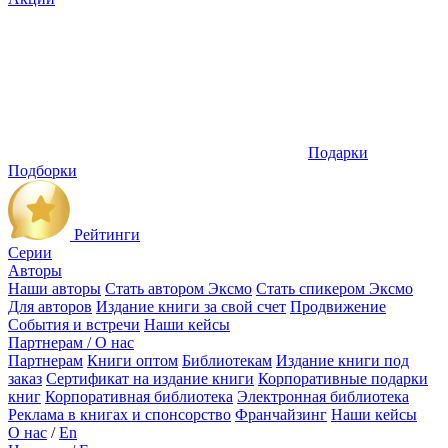
Подарки
Подборки
Рейтинги
Серии
Авторы
Наши авторы
Стать автором Эксмо
Стать спикером Эксмо
Для авторов
Издание книги за свой счет
Продвижение
События и встречи
Наши кейсы
Партнерам / О нас
Партнерам
Книги оптом
Библиотекам
Издание книги под
заказ
Сертификат на издание книги
Корпоративные подарки
книг
Корпоративная библиотека
Электронная библиотека
Реклама в книгах и спонсорство
Франчайзинг
Наши кейсы
О нас
/
En