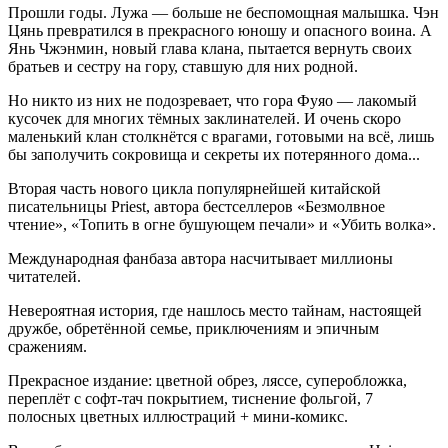
Прошли годы. Лужа — больше не беспомощная малышка. Чэн
Цянь превратился в прекрасного юношу и опасного воина. А
Янь Чжэнмин, новый глава клана, пытается вернуть своих
братьев и сестру на гору, ставшую для них родной.
Но никто из них не подозревает, что гора Фуяо — лакомый
кусочек для многих тёмных заклинателей. И очень скоро
маленький клан столкнётся с врагами, готовыми на всё, лишь
бы заполучить сокровища и секреты их потерянного дома...
Вторая часть нового цикла популярнейшей китайской
писательницы Priest, автора бестселлеров «Безмолвное
чтение», «Топить в огне бушующем печали» и «Убить волка».
Международная фанбаза автора насчитывает миллионы
читателей.
Невероятная история, где нашлось место тайнам, настоящей
дружбе, обретённой семье, приключениям и эпичным
сражениям.
Прекрасное издание: цветной обрез, ляссе, суперобложка,
переплёт с софт-тач покрытием, тиснение фольгой, 7
полосных цветных иллюстраций + мини-комикс.