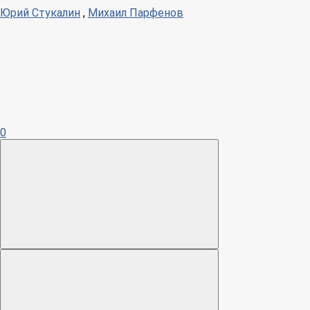
Юрий Стукалин
,
Михаил Парфенов
0