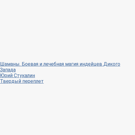
Шаманы. Боевая и лечебная магия индейцев Дикого
Запада
Юрий Стукалин
Твердый переплет