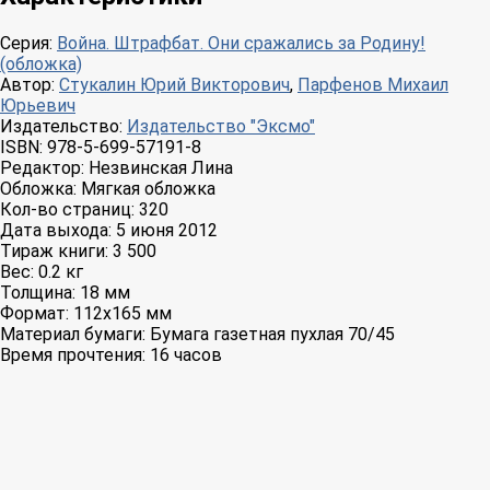
Серия:
Война. Штрафбат. Они сражались за Родину!
(обложка)
Автор:
Стукалин Юрий Викторович
,
Парфенов Михаил
Юрьевич
Издательство:
Издательство "Эксмо"
ISBN:
978-5-699-57191-8
Редактор:
Незвинская Лина
Обложка:
Мягкая обложка
Кол-во страниц:
320
Дата выхода:
5 июня 2012
Тираж книги:
3 500
Вес:
0.2 кг
Толщина:
18 мм
Формат:
112x165 мм
Материал бумаги:
Бумага газетная пухлая 70/45
Время прочтения:
16 часов