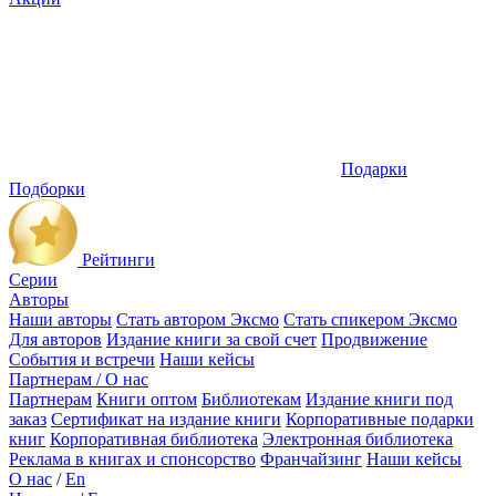
Подарки
Подборки
Рейтинги
Серии
Авторы
Наши авторы
Стать автором Эксмо
Стать спикером Эксмо
Для авторов
Издание книги за свой счет
Продвижение
События и встречи
Наши кейсы
Партнерам / О нас
Партнерам
Книги оптом
Библиотекам
Издание книги под
заказ
Сертификат на издание книги
Корпоративные подарки
книг
Корпоративная библиотека
Электронная библиотека
Реклама в книгах и спонсорство
Франчайзинг
Наши кейсы
О нас
/
En