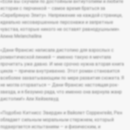
«Если вы скучали по достойным антиутопиям и любите
истории с перчинкой – самое время браться за
«Серебряную Элиту». Напряжение на каждой странице,
идеально несовершенные персонажи и запретные
чувства, которые никого не оставят равнодушными».
Алина Melanchallina
«Дани Франсис написала дистопию для взрослых с
романтической линией — именно такую я мечтала
прочитать уже давно. И мне срочно нужна вторая книга
цикла — причем внутривенно. Этот роман становится
всеболее захватывающим по мере развития сюжета. Я
не могла оторваться — Дани Франсис настоящая рок-
звезда, и я безумно рада, что именно она вернула жанр
дистопии!» Али Хейзелвуд
«Подобно Китнисс Эвердин и Вайолет Сорренгейл, Рен
обладает сильным моральным стержнем, который
подвергается испытаниям — и физическим, и