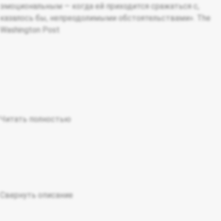
эмоциональным — когда ей приходится сражаться с,
казалось бы, непреодолимыми обстоятельствами». The
Washington Post
Читать полностью
Свернуть описание