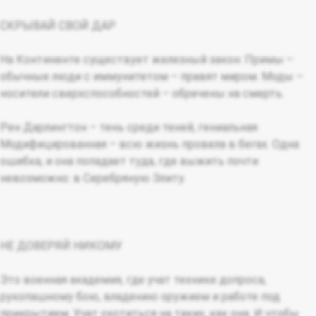
СКРЫВАЙ СВОЙ ДАР
На Континенте существует железный закон: Примы –
обычные люди с иммунитетом – правят миром. Моды –
носители сверхспособностей – обречены на смерть.
Рен Дарлингтон – тень среди теней, гениальная
Модифицированная – всю жизнь провела в бегах. Одна
ошибка, и она попадает туда, где выжить почти
невозможно: в Серебряную Элиту.
НЕ ДОВЕРЯЙ НИКОМУ
Это военная академия, где учат технике допроса,
рукопашному бою, владению оружием и работе под
прикрытием. Учат охотиться на таких, как она. И чтобы