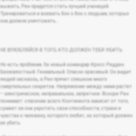
выжить, Рен придется стать лучшей ученицей.
Тренироваться и воевать бок о бок с людьми, которых
она должна уничтожить…
НЕ ВЛЮБЛЯЙСЯ В ТОГО, КТО ДОЛЖЕН ТЕБЯ УБИТЬ
Но есть проблема. Ее новый командир Кросс Редден.
Безжалостный. Гениальный. Опасно красивый. Он видит
людей насквозь, а Рен прячет слишком много
смертельных секретов. Напряжение между ними растет
– электрическое, неправильное, запретное. Вскоре Рен
понимает: спасение всего Континента зависит от того,
сумеет ли она укротить свои способности, страхи и
чувства к человеку, которого любит, но который должен
ее убить.