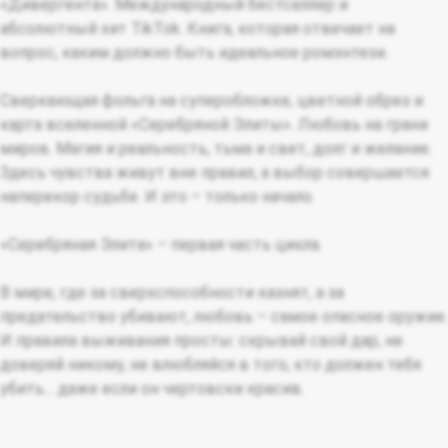
«Дивергента». Международный бестселлер и
абсолютный хит TikTok. Книга, которая отвечает на
вопрос, каким должно быть идеальное ромэнтези.
Сверкающая фольга на суперобложке, цветной обрез и
карта вселенной «Серебряной Элиты». Любовь на грани
миров. Магия и реальность, тьма и свет, долг и желание.
Здесь чувства живут вне правил, а выбор совершается
наперекор судьбе. И это – только начало.
«Серебряная Элита» – первая часть цикла.
В мире, где за сверхспособности казнят, а за
предательство убивают, любовь – самое опасное оружие.
И правила выживания просты: скрывай свой дар, не
доверяй никому, не влюбляйся в того, кто должен тебя
убить… даже если он чертовски красив.