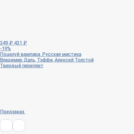
349
₽
431
₽
-19%
Поцелуй вампира. Русская мистика
Владимир Даль, Тэффи, Алексей Толстой
Твердый переплет
Предзаказ