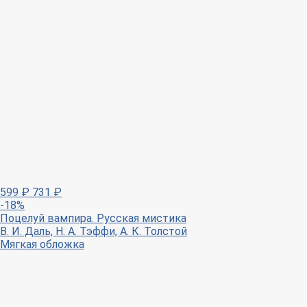
599
₽
731
₽
-18%
Поцелуй вампира. Русская мистика
В. И. Даль, Н. А. Тэффи, А. К. Толстой
Мягкая обложка