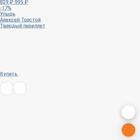
829
₽
995
₽
-17%
Упырь
Алексей Толстой
Твердый переплет
Купить