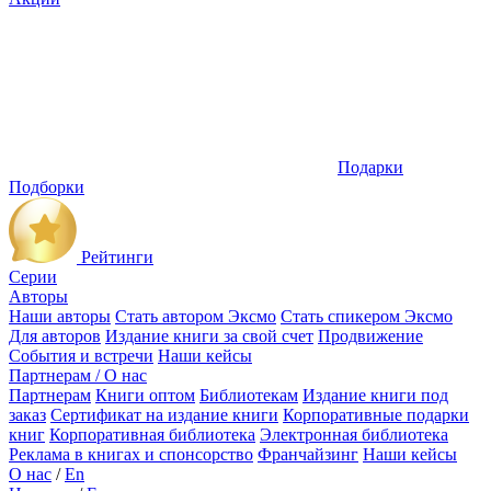
Подарки
Подборки
Рейтинги
Серии
Авторы
Наши авторы
Стать автором Эксмо
Стать спикером Эксмо
Для авторов
Издание книги за свой счет
Продвижение
События и встречи
Наши кейсы
Партнерам / О нас
Партнерам
Книги оптом
Библиотекам
Издание книги под
заказ
Сертификат на издание книги
Корпоративные подарки
книг
Корпоративная библиотека
Электронная библиотека
Реклама в книгах и спонсорство
Франчайзинг
Наши кейсы
О нас
/
En