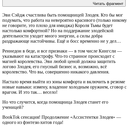
Читать фрагмент
Эви Сэйдж счастлива быть помощницей Злодея. Кто бы мог
подумать, что работа на невероятно красивого (только никому
не говорите, это плохо для имиджа) Короля Тьмы будет
настолько комфортной? Но на поддержание злодейской
деятельности уходит много энергии, а силы добра
раздражающе настойчивы. Ещё и босс временно не у дел…
Реннедон в беде, и все признаки — в том числе Кингсли —
указывают на катастрофу. Что-то странное происходит с
магией королевства. Эви любой ценой должна защитить
логово Злодея, его гнусный бизнес и, возможно, всё
королевство. Что вы, совершенно никакого давления.
Настало время выйти из зоны комфорта и включить в резюме
новые навыки: измену, владение холодным оружием, сговор с
врагом. И это так… весело!
Но что случится, когда помощница Злодея станет его
ученицей?
BookTok сенсация! Продолжение «Ассистентки Злодея» —
одного из фэнтези-хитов года!