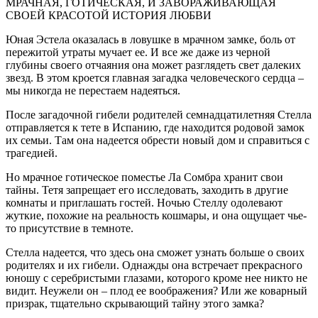
МРАЧНАЯ, ГОТИЧЕСКАЯ, И ЗАВОРАЖИВАЮЩАЯ
СВОЕЙ КРАСОТОЙ ИСТОРИЯ ЛЮБВИ
Юная Эстела оказалась в ловушке в мрачном замке, боль от
пережитой утраты мучает ее. И все же даже из черной
глубины своего отчаяния она может разглядеть свет далеких
звезд. В этом кроется главная загадка человеческого сердца –
мы никогда не перестаем надеяться.
После загадочной гибели родителей семнадцатилетняя Стелла
отправляется к тете в Испанию, где находится родовой замок
их семьи. Там она надеется обрести новый дом и справиться с
трагедией.
Но мрачное готическое поместье Ла Сомбра хранит свои
тайны. Тетя запрещает его исследовать, заходить в другие
комнаты и приглашать гостей. Ночью Стеллу одолевают
жуткие, похожие на реальность кошмары, и она ощущает чье-
то присутствие в темноте.
Стелла надеется, что здесь она сможет узнать больше о своих
родителях и их гибели. Однажды она встречает прекрасного
юношу с серебристыми глазами, которого кроме нее никто не
видит. Неужели он – плод ее воображения? Или же коварный
призрак, тщательно скрывающий тайну этого замка?