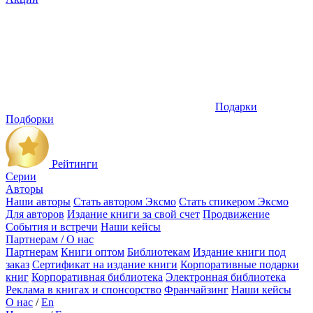
Подарки
Подборки
Рейтинги
Серии
Авторы
Наши авторы
Стать автором Эксмо
Стать спикером Эксмо
Для авторов
Издание книги за свой счет
Продвижение
События и встречи
Наши кейсы
Партнерам / О нас
Партнерам
Книги оптом
Библиотекам
Издание книги под
заказ
Сертификат на издание книги
Корпоративные подарки
книг
Корпоративная библиотека
Электронная библиотека
Реклама в книгах и спонсорство
Франчайзинг
Наши кейсы
О нас
/
En