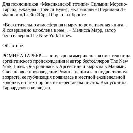
Для поклонников «Мексиканской готики» Сильвии Морено-
Гарсиа, «Жажды» Трейси Вульф, «Кармиллы» Шеридана Ле
Фаню и «Джейн Эйр» Шарлотты Бронте.
«Восхитительно атмосферная и мрачно романтичная книга...
Я совершенно влюблена в нее». – Мелисса Марр, автор
бестселлеров The New York Times.
Об авторе
РОМИНА ГАРБЕР — популярная американская писательница
аргентинского происхождения и автор бестселлеров The New
York Times. Она родилась в Аргентине и выросла в Майами.
Свое первое произведение Ромина написала в подростковом
возрасте, ее публикация появилась в местной еженедельной
колонке, и с тех пор она не переставала писать. Выпускница
Гарвардского колледжа.