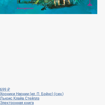
699
₽
Хроники Нарнии (ил. П. Бэйнс) (син.)
Льюис Клайв Стейплз
Электронная книга