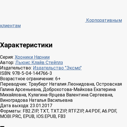
Корпоративным
клиентам
Характеристики
Серия:
Хроники Нарнии
Автор:
Льюис Клайв Стейплз
Издательство:
Издательство "Эксмо"
ISBN:
978-5-04-144766-3
Возрастное ограничение:
6+
Переводчик:
Трауберг Наталия Леонидовна, Островская
Галина Арсеньевна, Доброхотова-Майкова Екатерина
Михайловна, Кулагина-Ярцева Валентина Сергеевна,
Виноградова Наталья Васильевна
Дата выхода:
23.01.2017
Форматы:
FB2.ZIP, TXT, TXT.ZIP, RTF.ZIP, A4.PDF, A6.PDF,
MOBI.PRC, EPUB, IOS.EPUB, FB3