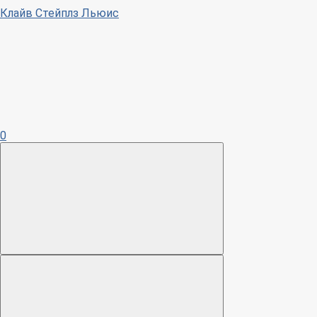
Клайв Стейплз Льюис
0