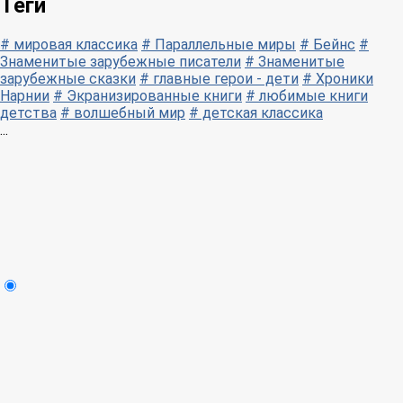
Теги
# мировая классика
# Параллельные миры
# Бейнс
#
Знаменитые зарубежные писатели
# Знаменитые
зарубежные сказки
# главные герои - дети
# Хроники
Нарнии
# Экранизированные книги
# любимые книги
детства
# волшебный мир
# детская классика
...