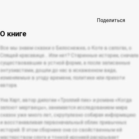
Поделиться
О книге
Все мы знаем сказки о Белоснежке, о Коте в сапогах, о
Спящей красавице… Или нет? Старинные истории, сначала
существовавшие в устной форме, а после записанные
энтузиастами, дошли до нас в искаженном виде,
изменяемые в угоду времени, политике или прихоти
автора.
Уна Харт, автор дилогии «Троллий пик» и романа «Когда
запоют мертвецы», занимается исследованием мира
сказок уже много лет, скрупулезно собирая информацию
и восстанавливая первоначальный облик привычных
историй. В этом сборнике она со свойственным ей
мастерством слога и тонкой иронией раскрывает