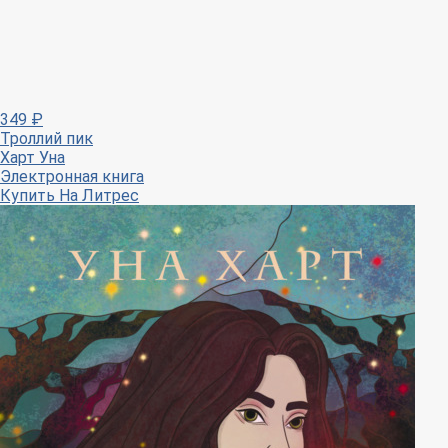
349
₽
Троллий пик
Харт Уна
Электронная книга
Купить
На Литрес