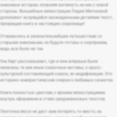
знакомые истории, позволяя взглянуть на них с новой
стороны. Волшебные иллюстрации Лидии Магоновой
дополняют искрящийся неожиданными деталями текст,
превращая книгу в настоящее сокровище!
Отправьтесь в увлекательнейшее путешествие со
старыми знакомыми, но будьте готовы к сюрпризам,
ведь все было не так.
Уна Харт рассказывает, где и кем впервые были
записаны те или иные сказочные мотивы, о кросс-
культурной составляющей сказок, их модификации. Это
историко-юмористические очерки о любимых сюжетах.
Книга полностью цветная, с яркими иллюстрациями
внутри, оформлена в стиле средневековых текстов.
Ленточка ляссе не даст вам потерять то место, на