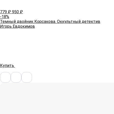
779
₽
950
₽
-18%
Темный двойник Корсакова. Оккультный детектив
Игорь Евдокимов
Купить