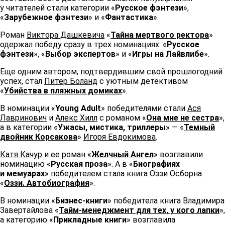
у читателей стали категории «
Русское фэнтези
»,
«
Зарубежное фэнтези
» и «
Фантастика
».
Роман
Виктора Дашкевича
«
Тайна мертвого ректора
»
одержал победу сразу в трех номинациях: «
Русское
фэнтези
», «
Выбор экспертов
» и «
Игры на Лайвлибе
».
Еще одним автором, подтвердившим свой прошлогодний
успех, стал
Питер Боланд
с уютным детективом
«
Убийства в пляжных домиках
».
В номинации «
Young Adult
» победителями стали
Ася
Лавринович
и
Алекс Хилл
с романом «
Она мне не сестра
»,
а в категории «
Ужасы, мистика, триллеры
» — «
Темный
двойник Корсакова
»
Игоря Евдокимова
.
Катя Качур
и ее роман «
Желчный Ангел
» возглавили
номинацию «
Русская проза
». А в «
Биографиях
и мемуарах
» победителем стала книга Оззи Осборна
«
Оззи. Автобиография
».
В номинации «
Бизнес-книги
» победитела книга Владимира
Завертайлова «
Тайм-менеджмент для тех, у кого лапки
»,
а категорию «
Прикладные книги
» возглавила