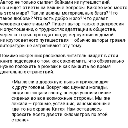
Автор не только сыплет байками из путешествий,
но и ищет ответы на важные вопросы. Каково мое место
в этом мире? Так ли важны материальные блага? Что
такое любовь? Что есть добро и зло? Что делает
человека счастливым? Пишет автор также о депрессии
и опустошении, о трудностях адаптации в обществе,
через которые проходят люди, вернувшиеся домой
из кругосветного путешествия — обычно авторы трэвел-
литературы не затрагивают эту тему.
Помимо искренних рассказов читатель найдет в этой
книге подсказки о том, как сэкономить, что обязательно
нужно положить в рюкзак и как выжить во время
длительных странствий.
«Мы легли в дорожную пыль и прижали друг
к другу головы. Вокруг нас шумели мопеды,
люди поглощали лапшу, поезда уносили синие
сиденья во все возможные стороны. Мы же
лежали — грязные, уставшие, изнеможенные
где-то на окраине Китая. Нам оставалось
проехать всего двести километров по этой
стране»