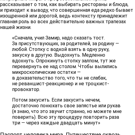
рассказывает о том, как выбирать рестораны и блюда,
и приходит к выводу, что совершенная еда редко бывает
изощренной или дорогой, ведь контексту принадлежит
главная роль во всех действительно важных трапезах
нашей жизни.
«Сначала, учил Замир, надо сказать тост.
За присутствующих, за родителей, за родину —
любой. Стопку с водкой взять в одну руку,
закуску в другую. Выдохнуть. Медленно
вдохнуть. Опрокинуть стопку залпом, тут же
перевернуть ее над столом. Чтобы вылились
микроскопические остатки —
в доказательство того, что ты не слабак,
не реваншист-реакционер и не троцкист-
провокатор.
Потом закусить. Если закусить нечем,
достаточно понюхать свое запястье или рукав
(я знаю, что это звучит странно, но можете мне
поверить). Всю эту процедуру повторить раза
три — через каждые двадцать минут»
Паспорт человека мира. Путешествие сквозь