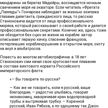
мандарины на берегах Мадейры, восхищается ночным
свечением моря на экваторе. Если читатель «Фрегата
„Паллады“» Гончарова наблюдает за жизнью экипажа
глазами дилетанта, гражданского лица, то рассказ
Станюковича ведется от лица профессионального
моряка, который рассказывает о своей работе и делится
профессиональными секретами. Конечно же, здесь тоже
не обходится без сцен из жизни на корабле: автор
описывает первую качку, спасение французов,
потерпевших кораблекрушение в открытом море, охоту
на акул и альбатросов.
Повесть во многом автобиографична: в 18 лет
Станюкович сам начал свое кругосветное плавание
в составе винтового корвета Российского
императорского флота.
«— Вы говорите по-русски?
— Как же не говорить, коли я русский, ваше
благородие, — радостно улыбаясь, говорил
незнакомец, заворачивая кран водопроводной
трубы и вытряхивая трубку. — Коренной
русский, Иван Рябков, а по-здешнему так Джон