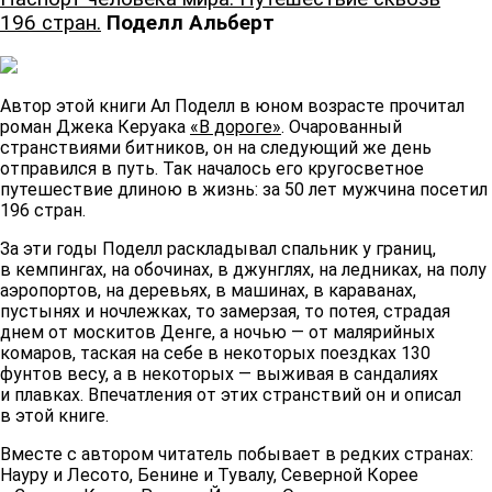
196 стран.
Поделл Альберт
Автор этой книги Ал Поделл в юном возрасте прочитал
роман Джека Керуака
«В дороге»
. Очарованный
странствиями битников, он на следующий же день
отправился в путь. Так началось его кругосветное
путешествие длиною в жизнь: за 50 лет мужчина посетил
196 стран.
За эти годы Поделл раскладывал спальник у границ,
в кемпингах, на обочинах, в джунглях, на ледниках, на полу
аэропортов, на деревьях, в машинах, в караванах,
пустынях и ночлежках, то замерзая, то потея, страдая
днем от москитов Денге, а ночью — от малярийных
комаров, таская на себе в некоторых поездках 130
фунтов весу, а в некоторых — выживая в сандалиях
и плавках. Впечатления от этих странствий он и описал
в этой книге.
Вместе с автором читатель побывает в редких странах:
Науру и Лесото, Бенине и Тувалу, Северной Корее