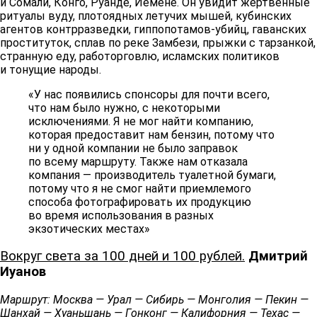
и Сомали, Конго, Руанде, Йемене. Он увидит жертвенные
ритуалы вуду, плотоядных летучих мышей, кубинских
агентов контрразведки, гиппопотамов-убийц, гаванских
проституток, сплав по реке Замбези, прыжки с тарзанкой,
странную еду, работорговлю, исламских политиков
и тонущие народы.
«У нас появились спонсоры для почти всего,
что нам было нужно, с некоторыми
исключениями. Я не мог найти компанию,
которая предоставит нам бензин, потому что
ни у одной компании не было заправок
по всему маршруту. Также нам отказала
компания — производитель туалетной бумаги,
потому что я не смог найти приемлемого
способа фотографировать их продукцию
во время использования в разных
экзотических местах»
Вокруг света за 100 дней и 100 рублей.
Дмитрий
Иуанов
Маршрут: Москва — Урал — Сибирь — Монголия — Пекин —
Шанхай — Хуаньшань — Гонконг — Калифорния — Техас —