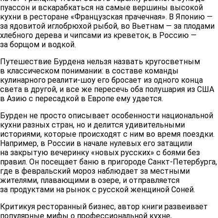
пуассон и вскарабкаться на самые вершины высокой
кухни в ресторане «Французская прачечная». В Японию —
за ядовитой иглобрюхой рыбой, во Вьетнам — за плодами
хлебного дерева и чипсами из креветок, в Россию —
за борщом и водкой.
Путешествие Бурдена нельзя назвать кругосветным
в классическом понимании: в составе команды
кулинарного реалити-шоу его бросает из одного конца
света в другой, и все же пересечь оба полушария из США
в Азию с пересадкой в Европе ему удается.
Бурден не просто описывает особенности национальной
кухни разных стран, но и делится удивительными
историями, которые происходят с ним во время поездки.
Например, в России в начале нулевых его затащили
на закрытую вечеринку «новых русских» с боями без
правил. Он посещает баню в пригороде Санкт-Петербурга,
где в февральский мороз наблюдает за местными
жителями, плавающими в озере, и отправляется
за продуктами на рынок с русской женщиной Соней.
Критикуя ресторанный бизнес, автор книги развеивает
популярные мифы о профессиональной кухне,