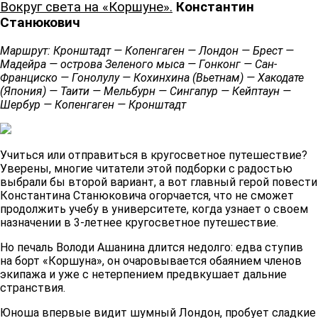
Вокруг света на «Коршуне».
Константин
Станюкович
Маршрут: Кронштадт — Копенгаген — Лондон — Брест —
Мадейра — острова Зеленого мыса — Гонконг — Сан-
Франциско — Гонолулу — Кохинхина (Вьетнам) — Хакодате
(Япония) — Таити — Мельбурн — Сингапур — Кейптаун —
Шербур — Копенгаген — Кронштадт
Учиться или отправиться в кругосветное путешествие?
Уверены, многие читатели этой подборки с радостью
выбрали бы второй вариант, а вот главный герой повести
Константина Станюковича огорчается, что не сможет
продолжить учебу в университете, когда узнает о своем
назначении в 3-летнее кругосветное путешествие.
Но печаль Володи Ашанина длится недолго: едва ступив
на борт «Коршуна», он очаровывается обаянием членов
экипажа и уже с нетерпением предвкушает дальние
странствия.
Юноша впервые видит шумный Лондон, пробует сладкие