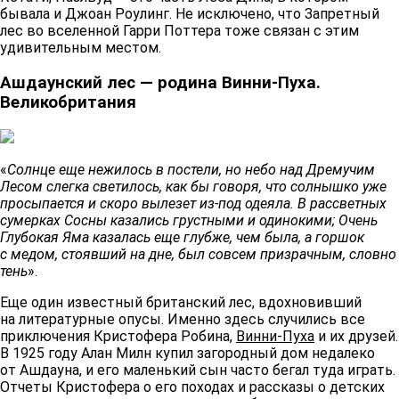
бывала и Джоан Роулинг. Не исключено, что Запретный
лес во вселенной Гарри Поттера тоже связан с этим
удивительным местом.
Ашдаунский лес — родина Винни-Пуха.
Великобритания
«
Солнце еще нежилось в постели, но небо над Дремучим
Лесом слегка светилось, как бы говоря, что солнышко уже
просыпается и скоро вылезет из-под одеяла. В рассветных
сумерках Сосны казались грустными и одинокими; Очень
Глубокая Яма казалась еще глубже, чем была, а горшок
с медом, стоявший на дне, был совсем призрачным, словно
тень
».
Еще один известный британский лес, вдохновивший
на литературные опусы. Именно здесь случились все
приключения Кристофера Робина,
Винни-Пуха
и их друзей.
В 1925 году Алан Милн купил загородный дом недалеко
от Ашдауна, и его маленький сын часто бегал туда играть.
Отчеты Кристофера о его походах и рассказы о детских