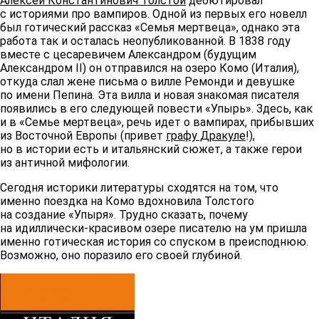
Алексей Константинович Толстой
дебютировал
с историями про вампиров. Одной из первых его новелл
был готический рассказ «Семья мертвеца», однако эта
работа так и осталась неопубликованной. В 1838 году
вместе с цесаревичем Александром (будущим
Александром II) он отправился на озеро Комо (Италия),
откуда слал жене письма о вилле Ремонди и девушке
по имени Пепина. Эта вилла и новая знакомая писателя
появились в его следующей повести «Упырь». Здесь, как
и в «Семье мертвеца», речь идет о вампирах, прибывших
из Восточной Европы (привет
графу Дракуле
!),
но в истории есть и итальянский сюжет, а также герои
из античной мифологии.
Сегодня историки литературы сходятся на том, что
именно поездка на Комо вдохновила Толстого
на создание «Упыря». Трудно сказать, почему
на идиллически-красивом озере писателю на ум пришла
именно готическая история со спуском в преисподнюю.
Возможно, оно поразило его своей глубиной.