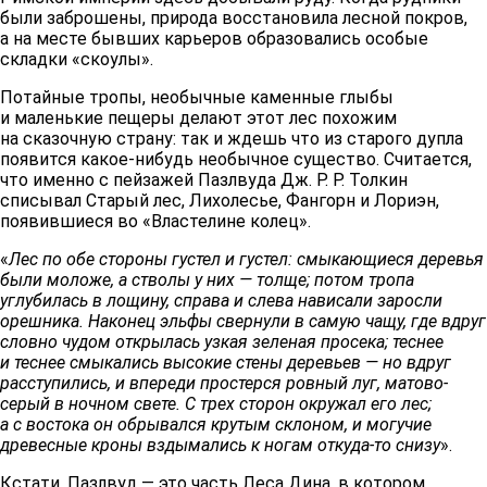
были заброшены, природа восстановила лесной покров,
а на месте бывших карьеров образовались особые
складки «скоулы».
Потайные тропы, необычные каменные глыбы
и маленькие пещеры делают этот лес похожим
на сказочную страну: так и ждешь что из старого дупла
появится какое-нибудь необычное существо. Считается,
что именно с пейзажей Пазлвуда Дж. Р. Р. Толкин
списывал Старый лес, Лихолесье, Фангорн и Лориэн,
появившиеся во «Властелине колец».
«
Лес по обе стороны густел и густел: смыкающиеся деревья
были моложе, а стволы у них — толще; потом тропа
углубилась в лощину, справа и слева нависали заросли
орешника. Наконец эльфы свернули в самую чащу, где вдруг
словно чудом открылась узкая зеленая просека; теснее
и теснее смыкались высокие стены деревьев — но вдруг
расступились, и впереди простерся ровный луг, матово-
серый в ночном свете. С трех сторон окружал его лес;
а с востока он обрывался крутым склоном, и могучие
древесные кроны вздымались к ногам откуда-то снизу
».
Кстати, Пазлвуд — это часть Леса Дина, в котором