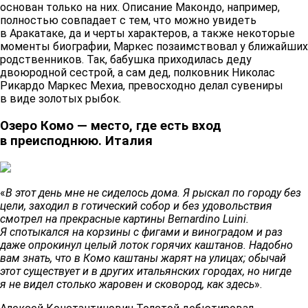
основан только на них. Описание Макондо, например,
полностью совпадает с тем, что можно увидеть
в Аракатаке, да и черты характеров, а также некоторые
моменты биографии, Маркес позаимствовал у ближайших
родственников. Так, бабушка приходилась деду
двоюродной сестрой, а сам дед, полковник Николас
Рикардо Маркес Мехиа, превосходно делал сувениры
в виде золотых рыбок.
Озеро Комо — место, где есть вход
в преисподнюю. Италия
«
В этот день мне не сиделось дома. Я рыскал по городу без
цели, заходил в готический собор и без удовольствия
смотрел на прекрасные картины Bernardino Luini.
Я спотыкался на корзины с фигами и виноградом и раз
даже опрокинул целый лоток горячих каштанов. Надобно
вам знать, что в Комо каштаны жарят на улицах; обычай
этот существует и в других итальянских городах, но нигде
я не видел столько жаровен и сковород, как здесь
».