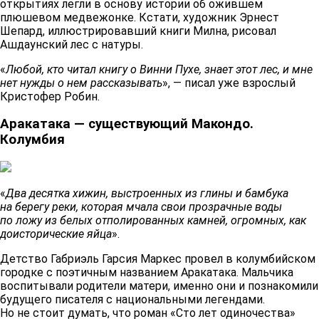
открытиях легли в основу истории об ожившем
плюшевом медвежонке. Кстати, художник Эрнест
Шепард, иллюстрировавший книги Милна, рисовал
Ашдаунский лес с натуры.
«
Любой, кто читал книгу о Винни Пухе, знает этот лес, и мне
нет нужды о нем рассказывать
», — писал уже взрослый
Кристофер Робин.
Аракатака — существующий Макондо.
Колумбия
«
Два десятка хижин, выстроенных из глины и бамбука
на берегу реки, которая мчала свои прозрачные воды
по ложу из белых отполированных камней, огромных, как
доисторические яйца
».
Детство Габриэль Гарсия Маркес провел в колумбийском
городке с поэтичным названием Аракатака. Мальчика
воспитывали родители матери, именно они и познакомили
будущего писателя с национальными легендами.
Но не стоит думать, что роман «Сто лет одиночества»