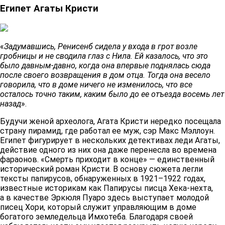
Египет Агаты Кристи
«
Задумавшись, Ренисенб сидела у входа в грот возле
гробницы и не сводила глаз с Нила. Ей казалось, что это
было давным-давно, когда она впервые поднялась сюда
после своего возвращения в дом отца. Тогда она весело
говорила, что в доме ничего не изменилось, что все
осталось точно таким, каким было до ее отъезда восемь лет
назад
».
Будучи женой археолога, Агата Кристи нередко посещала
страну пирамид, где работал ее муж, сэр Макс Мэллоун.
Египет фигурирует в нескольких детективах леди Агаты,
действие одного из них она даже перенесла во времена
фараонов. «Смерть приходит в конце» — единственный
исторический роман Кристи. В основу сюжета легли
тексты папирусов, обнаруженных в 1921–1922 годах,
известные историкам как Папирусы писца Хека-нехта,
а в качестве Эркюля Пуаро здесь выступает молодой
писец Хори, который служит управляющим в доме
богатого земледельца Имхотеба. Благодаря своей