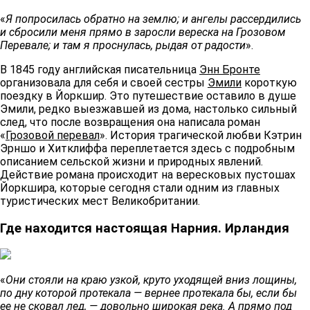
«
Я попросилась обратно на землю; и ангелы рассердились
и сбросили меня прямо в заросли вереска на Грозовом
Перевале; и там я проснулась, рыдая от радости
».
В 1845 году английская писательница
Энн Бронте
организовала для себя и своей сестры
Эмили
короткую
поездку в Йоркшир. Это путешествие оставило в душе
Эмили, редко выезжавшей из дома, настолько сильный
след, что после возвращения она написала роман
«
Грозовой перевал
». История трагической любви Кэтрин
Эрншо и Хитклиффа переплетается здесь с подробным
описанием сельской жизни и природных явлений.
Действие романа происходит на вересковых пустошах
Йоркшира, которые сегодня стали одним из главных
туристических мест Великобритании.
Где находится настоящая Нарния. Ирландия
«
Они стояли на краю узкой, круто уходящей вниз лощины,
по дну которой протекала — вернее протекала бы, если бы
ее не сковал лед, — довольно широкая река. А прямо под