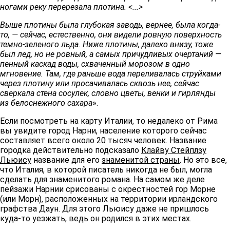
ногами реку перерезала плотина. <...>
Выше плотины была глубокая заводь, вернее, была когда-
то, — сейчас, естественно, они видели ровную поверхность
темно-зеленого льда. Ниже плотины, далеко внизу, тоже
был лед, но не ровный, а самых причудливых очертаний —
пенный каскад воды, схваченный морозом в одно
мгновение. Там, где раньше вода переливалась струйками
через плотину или просачивалась сквозь нее, сейчас
сверкала стена сосулек, словно цветы, венки и гирлянды
из белоснежного сахара
».
Если посмотреть на карту Италии, то недалеко от Рима
вы увидите город Нарни, население которого сейчас
составляет всего около 20 тысяч человек. Название
городка действительно подсказало
Клайву Стейплзу
Льюису
название для его
знаменитой страны
. Но это все,
что Италия, в которой писатель никогда не был, могла
сделать для знаменитого романа. На самом же деле
пейзажи Нарнии срисованы с окрестностей гор Морне
(или Морн), расположенных на территории ирландского
графства Даун. Для этого Льюису даже не пришлось
куда-то уезжать, ведь он родился в этих местах.