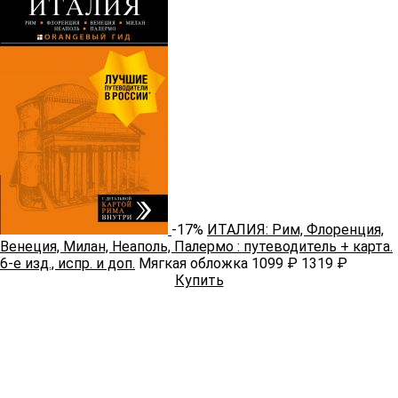
-17%
ИТАЛИЯ: Рим, Флоренция,
Венеция, Милан, Неаполь, Палермо : путеводитель + карта.
6-е изд., испр. и доп.
Мягкая обложка
1099 ₽
1319 ₽
Купить