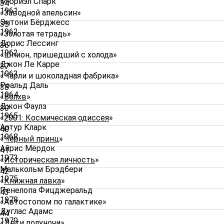
Мюриэл Спарк
34
1961
«Заводной апельсин»
Энтони Бёрджесс
35
1962
«Золотая тетрадь»
Дорис Лессинг
36
1962
«Шпион, пришедший с холода»
Джон Ле Карре
37
1963
«Чарли и шоколадная фабрика»
Роальд Даль
38
1964
«
Волхв
»
Джон Фаулз
39
1965
«
2001: Космическая одиссея
»
Артур Кларк
40
1968
«
Черный принц
»
Айрис Мёрдок
41
1973
«
Историческая личность
»
Малькольм Брэдбери
42
1975
«
Книжная лавка
»
Пенелопа Фицджеральд
43
1978
«Автостопом по галактике»
Дуглас Адамс
44
1979
«Дети полуночи»