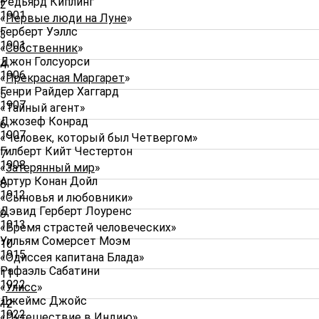
Редьярд Киплинг
2
1901
«
Первые люди на Луне
»
Герберт Уэллс
3
1901
«
Собственник
»
Джон Голсуорси
4
1906
«
Прекрасная Маргарет
»
Генри Райдер Хаггард
5
1907
«Тайный агент»
Джозеф Конрад
6
1907
«Человек, который был Четвергом»
Гилберт Кийт Честертон
7
1908
«
Затерянный мир
»
Артур Конан Дойл
8
1912
«Сыновья и любовники»
Дэвид Герберт Лоуренс
9
1913
«Бремя страстей человеческих»
Уильям Сомерсет Моэм
10
1915
«Одиссея капитана Блада»
Рафаэль Сабатини
11
1922
«
Улисс
»
Джеймс Джойс
12
1922
«Путешествие в Индию»