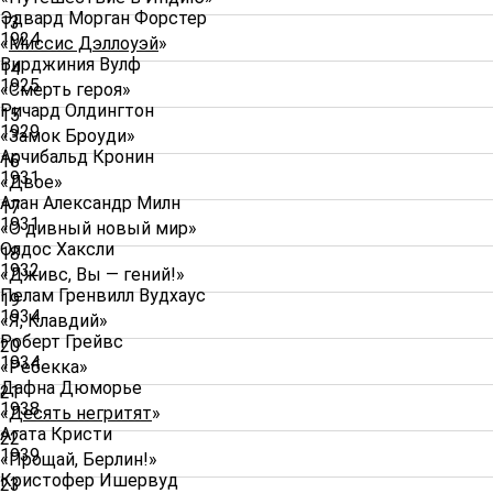
Эдвард Морган Форстер
13
1924
«
Миссис Дэллоуэй
»
Вирджиния Вулф
14
1925
«Смерть героя»
Ричард Олдингтон
15
1929
«Замок Броуди»
Арчибальд Кронин
16
1931
«Двое»
Алан Александр Милн
17
1931
«О дивный новый мир»
Олдос Хаксли
18
1932
«Дживс, Вы — гений!»
Пелам Гренвилл Вудхаус
19
1934
«Я, Клавдий»
Роберт Грейвс
20
1934
«Ребекка»
Дафна Дюморье
21
1938
«
Десять негритят
»
Агата Кристи
22
1939
«Прощай, Берлин!»
Кристофер Ишервуд
23