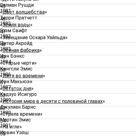
Салман Рушди
45
1981
«
Цвет волшебства
»
Терри Пратчетт
46
1983
«
Земля воды
»
Грэм Свифт
47
1983
«Завещание Оскара Уайльда»
Питер Акройд
48
1983
«
Осиная фабрика
»
Иэн Бэнкс
49
1984
«Старые черти»
Кингсли Эмис
50
1986
«
Дитя во времени
»
Иэн Макьюэн
51
1987
«
Остаток дня
»
Кадзуо Исигуро
52
1989
«
История мира в десяти с половиной главах
»
Джулиан Барнс
53
1989
«Стрела времени»
Мартин Эмис
54
1991
«На игле»
Ирвин Уэлш
55