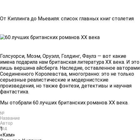
От Киплинга до Мьевиля: список главных книг столетия
Голсуорси, Моэм, Оруэлл, Голдинг, Фаулз — вот какие
имена подарила нам британская литература XX века. И это
лишь вершина айсберга. Наследие, оставленное авторами
Соединенного Королевства, многогранно: это не только
серьезные реалистические и модернистские
произведения, но также фэнтези, детективы и научная
фантастика.
Мы
отобрали
60 лучших британских романов XX века.
№
Название
Автор
Год
1
«Ким»