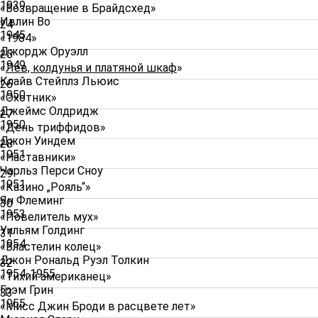
1939
«Возвращение в Брайдсхед»
Ивлин Во
24
1945
«1984»
Джордж Оруэлл
25
1949
«
Лев, колдунья и платяной шкаф
»
Клайв Стейплз Льюис
26
1950
«Охотник»
Джеймс Олдридж
27
1950
«День триффидов»
Джон Уиндем
28
1951
«Наставники»
Чарльз Перси Сноу
29
1951
«Казино „Рояль“»
Ян Флеминг
30
1953
«Повелитель мух»
Уильям Голдинг
31
1954
«Властелин колец»
Джон Рональд Руэл Толкин
32
1954-1955
«Тихий американец»
Грэм Грин
33
1955
«Мисс Джин Броди в расцвете лет»