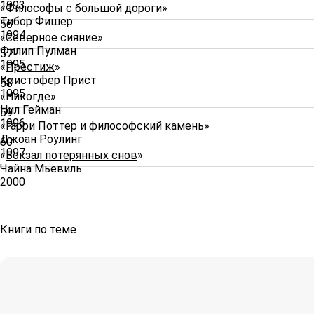
1993
«Философы с большой дороги»
Тибор Фишер
56
1994
«Северное сияние»
Филип Пулман
57
1995
«
Престиж
»
Кристофер Прист
58
1995
«Никогде»
Нил Гейман
59
1996
«Гарри Поттер и философский камень»
Джоан Роулинг
60
1997
«
Вокзал потерянных снов
»
Чайна Мьевиль
2000
Книги по теме