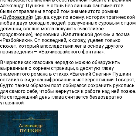
Александр Пушкин. В огонь без лишних сантиментов
были отправлены второй том знаменитого романа
«
Дубровский
» (да-да, судя по всему, история трагической
любви двух молодых людей, разлученных суровым отцом
девушки, вполне могла получить счастливое
продолжение), черновики «Капитанской дочки» и поэма
«Разбойники». От последней, к слову, уцелел только
сюжет, который впоследствии лег в основу другого
произведения — «Бахчисарайского фонтана».
В черновиках классика нередко можно обнаружить
вырванные с корнем страницы, а десятую главу
знаменитого романа в стихах «Евгений Онегин» Пушкин
оставил в виде зашифрованных четверостиший. Говорят,
будто таким образом поэт собирался сохранить рукопись
для самого себя, чтобы вернуться к работе над ней позже.
На сегодняшний день глава считается безвозвратно
утерянной.