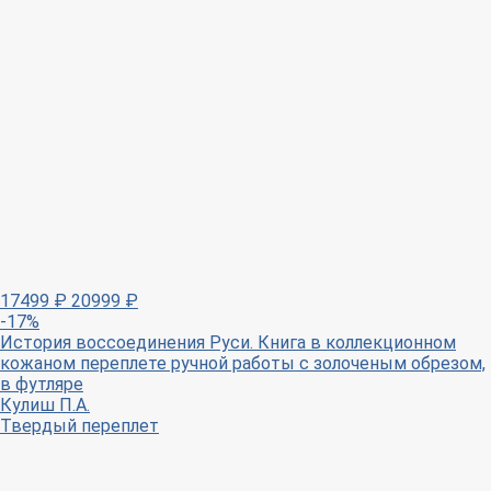
17499
₽
20999
₽
-17%
История воссоединения Руси. Книга в коллекционном
кожаном переплете ручной работы с золоченым обрезом,
в футляре
Кулиш П.А.
Твердый переплет