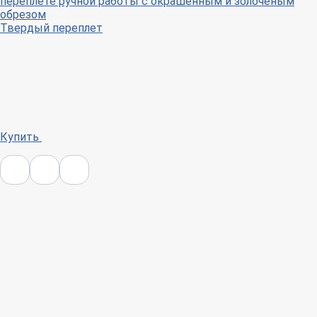
переплете ручной работы с окрашенным и золочёным
обрезом
Твердый переплет
Купить