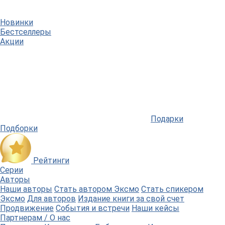
Новинки
Бестселлеры
Акции
Подарки
Подборки
Рейтинги
Серии
Авторы
Наши авторы
Стать автором Эксмо
Стать спикером
Эксмо
Для авторов
Издание книги за свой счет
Продвижение
События и встречи
Наши кейсы
Партнерам / О нас