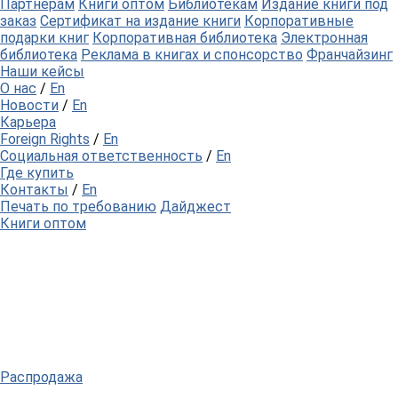
Партнерам
Книги оптом
Библиотекам
Издание книги под
заказ
Сертификат на издание книги
Корпоративные
подарки книг
Корпоративная библиотека
Электронная
библиотека
Реклама в книгах и спонсорство
Франчайзинг
Наши кейсы
О нас
/
En
Новости
/
En
Карьера
Foreign Rights
/
En
Социальная ответственность
/
En
Где купить
Контакты
/
En
Печать по требованию
Дайджест
Книги оптом
Распродажа