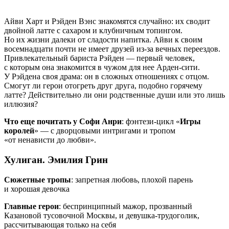
Айви Харт и Рэйден Вэнс знакомятся случайно: их сводит
двойной латте с сахаром и клубничным топингом.
Но их жизни далеки от сладости напитка. Айви к своим
восемнадцати почти не имеет друзей из-за вечных переездов.
Привлекательный бариста Рэйден — первый человек,
с которым она знакомится в чужом для нее Арден-сити.
У Рэйдена своя драма: он в сложных отношениях с отцом.
Смогут ли герои отогреть друг друга, подобно горячему
латте? Действительно ли они родственные души или это лишь
иллюзия?
Что еще почитать у Софи Анри
: фэнтези-цикл «
Игры
королей
» — с дворцовыми интригами и тропом
«от ненависти до любви».
Хулиган. Эмилия Грин
Сюжетные тропы
: запретная любовь, плохой парень
и хорошая девочка
Главные герои
: беспринципный мажор, прозванный
Казановой тусовочной Москвы, и девушка-трудоголик,
рассчитывающая только на себя