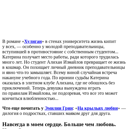
В романе «
Хулиган
» в стенах университета жизнь кипит
у всех, — особенно у молодой преподавательницы,
вступившей в противостояние с собственным студентом...
Катерина получает место работы, ради которого трудилась
много лет. Но студент Алихан Измайлов превращает ее жизнь
в кошмар. Он похищает личный дневник преподавательницы
и явно что-то замышляет. Всему виной случайная встреча
накануне учебного года. По иронии судьбы Катерина
оказалась в элитном клубе Алихана, где не обошлось без
приключений. Теперь девушка вынуждена играть
по правилам Измайлова, не подозревая, что все это может
кончиться влюбленностью...
Что еще почитать у
Эмилии Грин
: «
На крыльях любви
» —
дилогия о подростках, ставших маяком друг для друга.
Навсегда в моем сердце. Больше чем любовь.