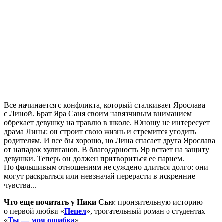
Все начинается с конфликта, который сталкивает Ярослава
с Линой. Брат Яра Саня своим навязчивым вниманием
обрекает девушку на травлю в школе. Юношу не интересует
драма Лины: он строит свою жизнь и стремится угодить
родителям. И все бы хорошо, но Лина спасает друга Ярослава
от нападок хулиганов. В благодарность Яр встает на защиту
девушки. Теперь он должен притвориться ее парнем.
Но фальшивым отношениям не суждено длиться долго: они
могут раскрыться или невзначай перерасти в искренние
чувства...
Что еще почитать у Ники Сью
: пронзительную историю
о первой любви «
Пепел
», трогательный роман о студентах
«
Ты — моя ошибка
».