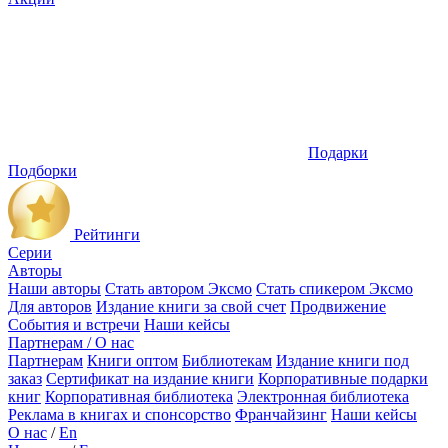
Подарки
Подборки
Рейтинги
Серии
Авторы
Наши авторы
Стать автором Эксмо
Стать спикером Эксмо
Для авторов
Издание книги за свой счет
Продвижение
События и встречи
Наши кейсы
Партнерам / О нас
Партнерам
Книги оптом
Библиотекам
Издание книги под
заказ
Сертификат на издание книги
Корпоративные подарки
книг
Корпоративная библиотека
Электронная библиотека
Реклама в книгах и спонсорство
Франчайзинг
Наши кейсы
О нас
/
En