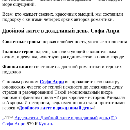
море ощущений.
Всем, кто жаждет свежих, красочных эмоций, мы составили
подборку с книгами четырех ярких авторов романтики.
Двойной латте в дождливый день. Софи Анри
Сюжетные тропы
: первая влюбленность, уютные отношения
Главные герои
: парень, конфликтующий с влиятельным
отцом, и девушка, чувствующая одиночество в новом городе
Фишка книги
: сочетание сладостной романтики и терпких
подколов
С новым романом
Софи Анри
вы проживете всю палитру
юношеских чувств: от теплой нежности до леденящих душу
страхов и разочарований! Такой эмоциональный вихрь
напомнит фанатам цикла «Игры королей» историю Рэндалла
и Авроры. И неспроста, ведь именно они стали прототипами
героев «
Двойного латте в дождливый день
»!
-17%
Арден-сити. Двойной латте в дождливый день (#1)
Софи Анри
879 ₽
Купить