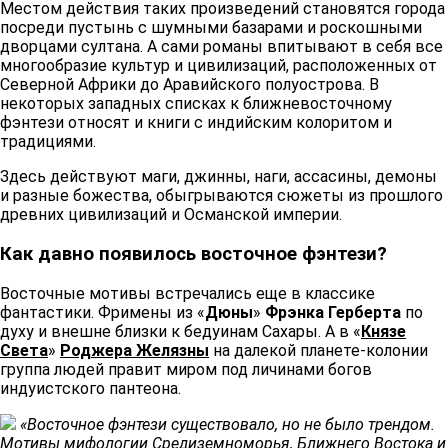
Местом действия таких произведений становятся города
посреди пустынь с шумными базарами и роскошными
дворцами султана. А сами романы впитывают в себя все
многообразие культур и цивилизаций, расположенных от
Северной Африки до Аравийского полуострова. В
некоторых западных списках к ближневосточному
фэнтези относят и книги с индийским колоритом и
традициями. ​​
Здесь действуют маги, джинны, наги, ассасины, демоны
и разные божества, обыгрываются сюжеты из прошлого
древних цивилизаций и Османской империи. ​​
Как давно появилось восточное фэнтези? ​​
Восточные мотивы встречались еще в классике
фантастики. Фримены из «
Дюны
»
Фрэнка Герберта
по
духу и внешне близки к бедуинам Сахары. А в «
Князе
Света
»
Роджера Желязны
на далекой планете-колонии
группа людей правит миром под личинами богов
индуистского пантеона. ​​
«Восточное фэнтези существовало, но не было трендом.
Мотивы мифологии Средиземноморья, Ближнего Востока и