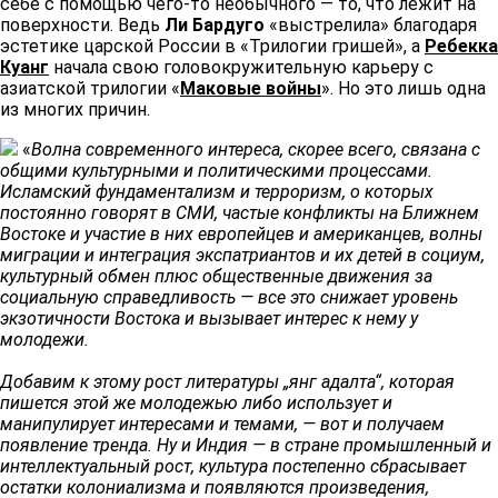
себе с помощью чего-то необычного — то, что лежит на
поверхности. Ведь
Ли Бардуго
«выстрелила» благодаря
эстетике царской России в «Трилогии гришей», а
Ребекка
Куанг
начала свою головокружительную карьеру с
азиатской трилогии «
Маковые войны
». Но это лишь одна
из многих причин. ​​
«
Волна современного интереса, скорее всего, связана с
общими культурными и политическими процессами.
Исламский фундаментализм и терроризм, о которых
постоянно говорят в СМИ, частые конфликты на Ближнем
Востоке и участие в них европейцев и американцев, волны
миграции и интеграция экспатриантов и их детей в социум,
культурный обмен плюс общественные движения за
социальную справедливость — все это снижает уровень
экзотичности Востока и вызывает интерес к нему у
молодежи. ​​
Добавим к этому рост литературы „янг адалта“, которая
пишется этой же молодежью либо использует и
манипулирует интересами и темами, — вот и получаем
появление тренда. Ну и Индия — в стране промышленный и
интеллектуальный рост, культура постепенно сбрасывает
остатки колониализма и появляются произведения,