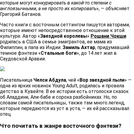
которые могут конкурировать в какой-то степени с
англоязычными, а не просто их копировать
», — объясняет
Григорий Батанов. ​​
Часто книги с восточным сеттингом пишутся авторами,
которые имеют непосредственное отношение к этой
культуре. Автор «
Звездной королевы
»
Рошани Чокши
родилась в США в семье эмигрантов, ее мама из
Филиппин, а папа из Индии.
Замиль Ахтар
, придумавший
темное фэнтези «
Стальные боги
», до 14 лет жил в
Саудовской Аравии. ​​
Писательница
Челси Абдула
, чей «
Вор звездной пыли
» —
одна из ярких новинок Young Adult, родилась и провела
детство в Кувейте. В ее истории есть отголоски сказок
об Аладдине, Али-бабе и сорока разбойниках. Но, по
словам самой писательницы, также там много легенд,
которые передаются из уст в уста, — их ей рассказывал
отец. ​​
Что почитать в жанре восточного фэнтези? ​​