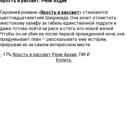
Ярость и рассвет. Рене Ахдие ​​
Героиней романа «
Ярость и рассвет
» становится
шестнадцатилетняя Шахразада. Она хочет отомстить
жестокому халифу за гибель единственной подруги и
даже готова пойти на риск и стать его новой женой.
Чтобы он не убил ее после первой проведенной ночи, она
придумывает план — рассказывать ему истории,
прерывая их на самом интересном месте. ​​
-17%
Ярость и рассвет
Рене Ахдие
749 ₽
Купить