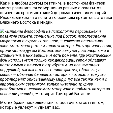
Как и в любом другом сеттинге, в восточном фэнтези
могут развиваться совершенно разные сюжеты: от
эпических противостояний до романтических историй.
Рассказываем, что почитать, если вам нравятся эстетика
Ближнего Востока и Индии. ​​
«
Влияние философии на психологию персонажей и
развитие сюжета, стилистика под Восток, использование
мифологии и скрытых отсылок, — качество исполнения
зависит от мастерства и таланта автора. Есть произведения,
пропитанные духом Востока, они кажутся достоверными и
странными, в них веришь. А есть романы, где экзотический
фон используется только как декорации, герои обладают
восточными именами и атрибутами, но все выглядит
подделкой, так как это всего лишь фантик, оболочка, а
скелет — обычная банальная история, которая к тому же
противоречит описываемому миру. Тут все так же, как и с
европейским сеттингом, только читателю труднее
разобраться в незнакомом материале и поймать автора на
незнании реалий
», — говорит Григорий Батанов. ​​
Мы выбрали несколько книг с восточным сеттингом,
которые увлекут и удивят вас. ​​