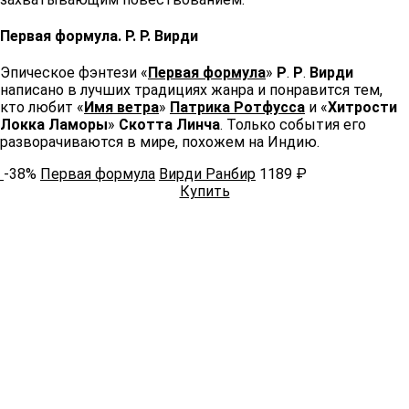
Первая формула. Р. Р. Вирди ​​
Эпическое фэнтези «
Первая формула
»
Р
.
Р
.
Вирди
написано в лучших традициях жанра и понравится тем,
кто любит «
Имя ветра
»
Патрика Ротфусса
и «
Хитрости
Локка Ламоры
»
Скотта Линча
. Только события его
разворачиваются в мире, похожем на Индию. ​​
-38%
Первая формула
Вирди Ранбир
1189 ₽
Купить