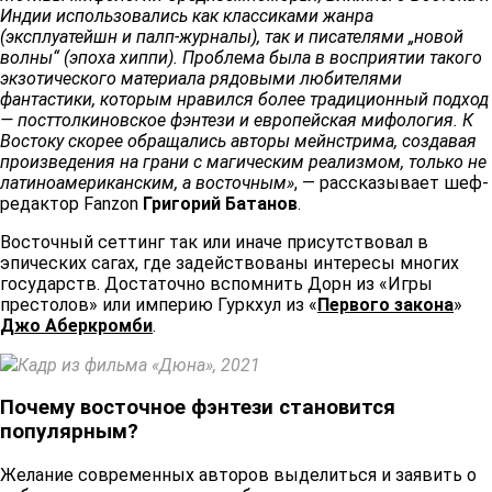
Индии использовались как классиками жанра
(эксплуатейшн и палп-журналы), так и писателями „новой
волны“ (эпоха хиппи). Проблема была в восприятии такого
экзотического материала рядовыми любителями
фантастики, которым нравился более традиционный подход
— посттолкиновское фэнтези и европейская мифология. К
Востоку скорее обращались авторы мейнстрима, создавая
произведения на грани с магическим реализмом, только не
латиноамериканским, а восточным»
, — рассказывает шеф-
редактор Fanzon
Григорий Батанов
. ​​
Восточный сеттинг так или иначе присутствовал в
эпических сагах, где задействованы интересы многих
государств. Достаточно вспомнить Дорн из «Игры
престолов» или империю Гуркхул из «
Первого закона
»
Джо Аберкромби
. ​​
Кадр из фильма «Дюна», 2021 ​​
Почему восточное фэнтези становится
популярным? ​​
Желание современных авторов выделиться и заявить о