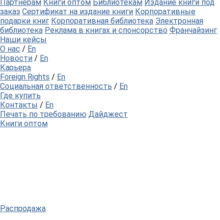
Партнерам
Книги оптом
Библиотекам
Издание книги под
заказ
Сертификат на издание книги
Корпоративные
подарки книг
Корпоративная библиотека
Электронная
библиотека
Реклама в книгах и спонсорство
Франчайзинг
Наши кейсы
О нас
/
En
Новости
/
En
Карьера
Foreign Rights
/
En
Социальная ответственность
/
En
Где купить
Контакты
/
En
Печать по требованию
Дайджест
Книги оптом
Распродажа