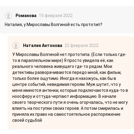
Романова
15 февраля 2022
Наталия, у Мирославы Волгиной есть прототип?
Наталия Антонова
22 февраля 2022
У Мирославы Волгиной нет прототипа. (Если только где-
то в параллельном мире) Я просто увидела её, как
реального человека живущего где-то рядом. Мои
детективы разворачиваются передо мной, как фильм,
только более ощутимо. Иногда я нахожусь, как бы в
центре событий, невидимая героям. Муж шутит, что у
меня имеются антенки, которые подключаются куда-то в
ноосферу и оттуда черпают информацию. В начале
своего творческого пути я очень огорчалась, что не могу
влиять на поступки своих героев. А потом смирилась и
приняла их право на самостоятельное распоряжение
своей судьбой.