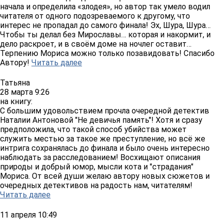
начала и определила «злодея», но автор так умело водил
читателя от одного подозреваемого к другому, что
интерес не пропадал до самого финала! Эх, Шура, Шура…
Чтобы ты делал без Мирославы… которая и накормит, и
дело раскроет, и в своём доме на ночлег оставит…
Терпению Мориса можно только позавидовать! Спасибо
Автору!
Читать далее
Татьяна
28 марта 9:26
на книгу:
С большим удовольствием прочла очередной детектив
Наталии Антоновой "Не девичья память"! Хотя и сразу
предположила, что такой способ убийства может
служить местью за такое же преступление, но всё же
интрига сохранялась до финала и было очень интересно
наблюдать за расследованием! Восхищают описания
природы и добрый юмор, мысли кота и "страдания"
Мориса. От всей души желаю автору новых сюжетов и
очередных детективов на радость нам, читателям!
Читать далее
11 апреля 10:49