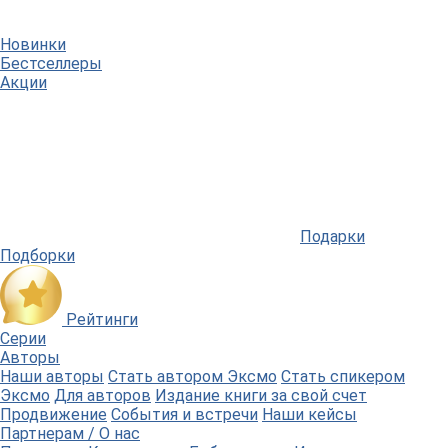
Новинки
Бестселлеры
Акции
Подарки
Подборки
Рейтинги
Серии
Авторы
Наши авторы
Стать автором Эксмо
Стать спикером
Эксмо
Для авторов
Издание книги за свой счет
Продвижение
События и встречи
Наши кейсы
Партнерам / О нас