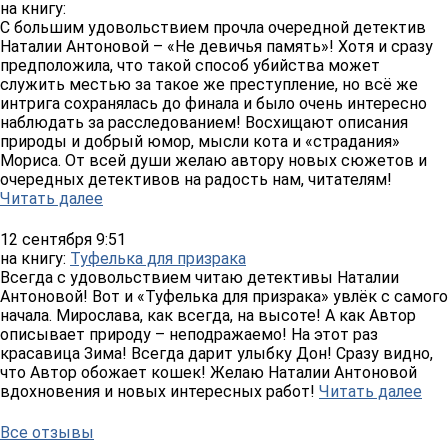
на книгу:
С большим удовольствием прочла очередной детектив
Наталии Антоновой – «Не девичья память»! Хотя и сразу
предположила, что такой способ убийства может
служить местью за такое же преступление, но всё же
интрига сохранялась до финала и было очень интересно
наблюдать за расследованием! Восхищают описания
природы и добрый юмор, мысли кота и «страдания»
Мориса. От всей души желаю автору новых сюжетов и
очередных детективов на радость нам, читателям!
Читать далее
12 сентября 9:51
на книгу:
Туфелька для призрака
Всегда с удовольствием читаю детективы Наталии
Антоновой! Вот и «Туфелька для призрака» увлёк с самого
начала. Мирослава, как всегда, на высоте! А как Автор
описывает природу – неподражаемо! На этот раз
красавица Зима! Всегда дарит улыбку Дон! Сразу видно,
что Автор обожает кошек! Желаю Наталии Антоновой
вдохновения и новых интересных работ!
Читать далее
Все отзывы