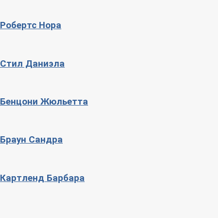
Робертс Нора
Стил Даниэла
Бенцони Жюльетта
Браун Сандра
Картленд Барбара