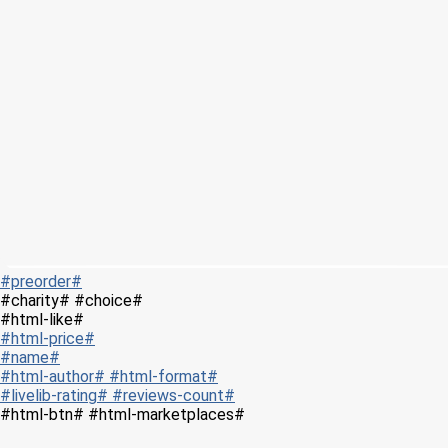
#preorder#
#charity# #choice#
#html-like#
#html-price#
#name#
#html-author# #html-format#
#livelib-rating# #reviews-count#
#html-btn# #html-marketplaces#