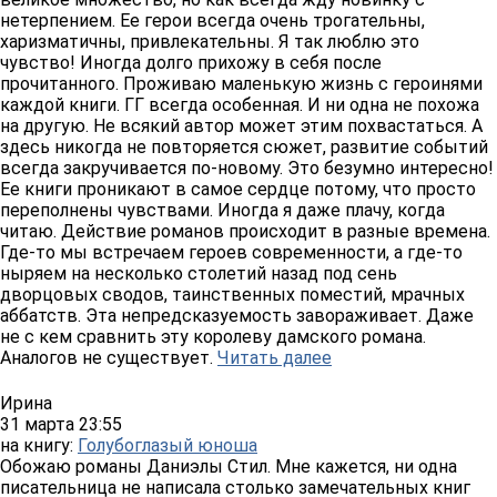
нетерпением. Ее герои всегда очень трогательны,
харизматичны, привлекательны. Я так люблю это
чувство! Иногда долго прихожу в себя после
прочитанного. Проживаю маленькую жизнь с героинями
каждой книги. ГГ всегда особенная. И ни одна не похожа
на другую. Не всякий автор может этим похвастаться. А
здесь никогда не повторяется сюжет, развитие событий
всегда закручивается по-новому. Это безумно интересно!
Ее книги проникают в самое сердце потому, что просто
переполнены чувствами. Иногда я даже плачу, когда
читаю. Действие романов происходит в разные времена.
Где-то мы встречаем героев современности, а где-то
ныряем на несколько столетий назад под сень
дворцовых сводов, таинственных поместий, мрачных
аббатств. Эта непредсказуемость завораживает. Даже
не с кем сравнить эту королеву дамского романа.
Аналогов не существует.
Читать далее
Ирина
31 марта 23:55
на книгу:
Голубоглазый юноша
Обожаю романы Даниэлы Стил. Мне кажется, ни одна
писательница не написала столько замечательных книг