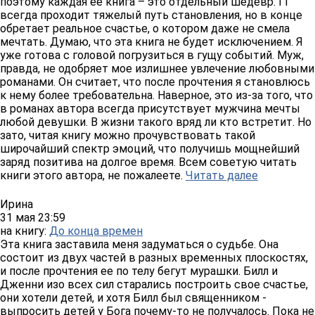
поэтому каждая ее книга – это отдельный шедевр. ГГ
всегда проходит тяжелый путь становления, но в конце
обретает реальное счастье, о котором даже не смела
мечтать. Думаю, что эта книга не будет исключением. Я
уже готова с головой погрузиться в гущу событий. Муж,
правда, не одобряет мое излишнее увлечение любовными
романами. Он считает, что после прочтения я становлюсь
к нему более требовательна. Наверное, это из-за того, что
в романах автора всегда присутствует мужчина мечты
любой девушки. В жизни такого вряд ли кто встретит. Но
зато, читая книгу можно прочувствовать такой
широчайший спектр эмоций, что получишь мощнейший
заряд позитива на долгое время. Всем советую читать
книги этого автора, не пожалеете.
Читать далее
Ирина
31 мая 23:59
на книгу:
До конца времен
Эта книга заставила меня задуматься о судьбе. Она
состоит из двух частей в разных временных плоскостях,
и после прочтения ее по телу бегут мурашки. Билл и
Дженни изо всех сил старались построить свое счастье,
они хотели детей, и хотя Билл был священником -
выпросить детей у Бога почему-то не получалось. Пока не