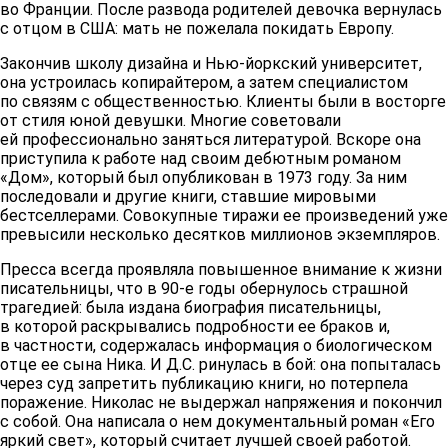
во Франции. После развода родителей девочка вернулась
с отцом в США: мать не пожелала покидать Европу.
Закончив школу дизайна и Нью-йоркский университет,
она устроилась копирайтером, а затем специалистом
по связям с общественностью. Клиенты были в восторге
от стиля юной девушки. Многие советовали
ей профессионально заняться литературой. Вскоре она
приступила к работе над своим дебютным романом
«Дом», который был опубликован в 1973 году. За ним
последовали и другие книги, ставшие мировыми
бестселлерами. Совокупные тиражи ее произведений уже
превысили несколько десятков миллионов экземпляров.
Пресса всегда проявляла повышенное внимание к жизни
писательницы, что в 90-е годы обернулось страшной
трагедией: была издана биография писательницы,
в которой раскрывались подробности ее браков и,
в частности, содержалась информация о биологическом
отце ее сына Ника. И Д.С. ринулась в бой: она попыталась
через суд запретить публикацию книги, но потерпела
поражение. Николас не выдержал напряжения и покончил
с собой. Она написала о нем документальный роман «Его
яркий свет», который считает лучшей своей работой.