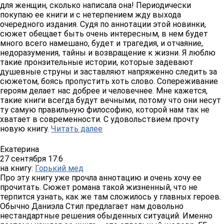
для женщин, сколько написала она! Периодически
покупаю ее книги и с нетерпением жду выхода
очередного издания. Судя по аннотации этой новинки,
сюжет обещает быть очень интересным, в нем будет
много всего намешано, будет и трагедия, и отчаяние,
недоразумения, тайны и возвращение к жизни. Я люблю
такие пронзительные истории, которые задевают
душевные струны и заставляют напряженно следить за
сюжетом, боясь пропустить хоть слово. Сопереживание
героям делает нас добрее и человечнее. Мне кажется,
такие книги всегда будут вечными, потому что они несут
ту самую правильную философию, которой нам так не
хватает в современности. С удовольствием прочту
новую книгу.
Читать далее
Екатерина
27 сентября 17:6
на книгу:
Горький мед
Про эту книгу уже прочла аннотацию и очень хочу ее
прочитать. Сюжет романа такой жизненный, что не
терпится узнать, как же там сложилось у главных героев.
Обычно Даниэла Стил предлагает нам довольно
нестандартные решения обыденных ситуаций. Именно