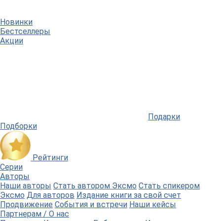
Новинки
Бестселлеры
Акции
Подарки
Подборки
Рейтинги
Серии
Авторы
Наши авторы
Стать автором Эксмо
Стать спикером
Эксмо
Для авторов
Издание книги за свой счет
Продвижение
События и встречи
Наши кейсы
Партнерам / О нас