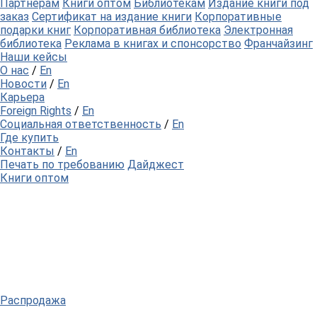
Партнерам
Книги оптом
Библиотекам
Издание книги под
заказ
Сертификат на издание книги
Корпоративные
подарки книг
Корпоративная библиотека
Электронная
библиотека
Реклама в книгах и спонсорство
Франчайзинг
Наши кейсы
О нас
/
En
Новости
/
En
Карьера
Foreign Rights
/
En
Социальная ответственность
/
En
Где купить
Контакты
/
En
Печать по требованию
Дайджест
Книги оптом
Распродажа