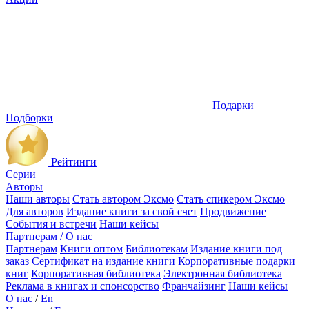
Подарки
Подборки
Рейтинги
Серии
Авторы
Наши авторы
Стать автором Эксмо
Стать спикером Эксмо
Для авторов
Издание книги за свой счет
Продвижение
События и встречи
Наши кейсы
Партнерам / О нас
Партнерам
Книги оптом
Библиотекам
Издание книги под
заказ
Сертификат на издание книги
Корпоративные подарки
книг
Корпоративная библиотека
Электронная библиотека
Реклама в книгах и спонсорство
Франчайзинг
Наши кейсы
О нас
/
En