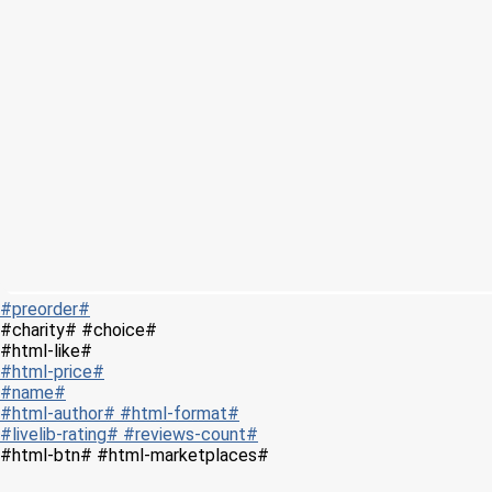
#preorder#
#charity# #choice#
#html-like#
#html-price#
#name#
#html-author# #html-format#
#livelib-rating# #reviews-count#
#html-btn# #html-marketplaces#