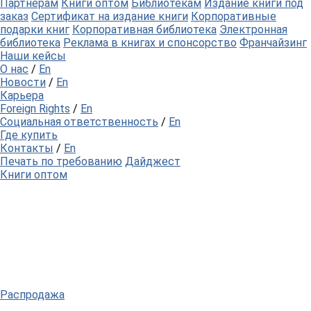
Партнерам
Книги оптом
Библиотекам
Издание книги под
заказ
Сертификат на издание книги
Корпоративные
подарки книг
Корпоративная библиотека
Электронная
библиотека
Реклама в книгах и спонсорство
Франчайзинг
Наши кейсы
О нас
/
En
Новости
/
En
Карьера
Foreign Rights
/
En
Социальная ответственность
/
En
Где купить
Контакты
/
En
Печать по требованию
Дайджест
Книги оптом
Распродажа