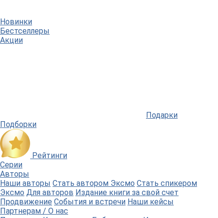
Новинки
Бестселлеры
Акции
Подарки
Подборки
Рейтинги
Серии
Авторы
Наши авторы
Стать автором Эксмо
Стать спикером
Эксмо
Для авторов
Издание книги за свой счет
Продвижение
События и встречи
Наши кейсы
Партнерам / О нас