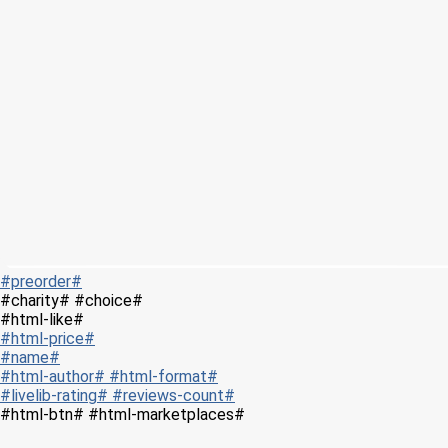
#preorder#
#charity# #choice#
#html-like#
#html-price#
#name#
#html-author# #html-format#
#livelib-rating# #reviews-count#
#html-btn# #html-marketplaces#