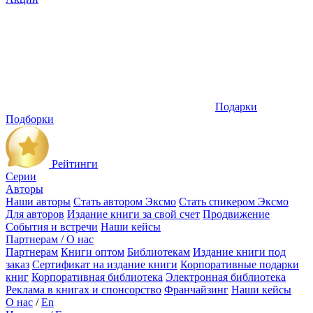
Подарки
Подборки
Рейтинги
Серии
Авторы
Наши авторы
Стать автором Эксмо
Стать спикером Эксмо
Для авторов
Издание книги за свой счет
Продвижение
События и встречи
Наши кейсы
Партнерам / О нас
Партнерам
Книги оптом
Библиотекам
Издание книги под
заказ
Сертификат на издание книги
Корпоративные подарки
книг
Корпоративная библиотека
Электронная библиотека
Реклама в книгах и спонсорство
Франчайзинг
Наши кейсы
О нас
/
En