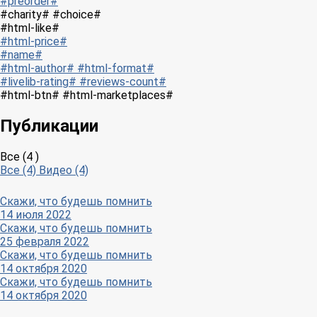
#preorder#
#charity# #choice#
#html-like#
#html-price#
#name#
#html-author# #html-format#
#livelib-rating# #reviews-count#
#html-btn# #html-marketplaces#
Публикации
Все (4 )
Все (4)
Видео (4)
Скажи, что будешь помнить
14 июля 2022
Скажи, что будешь помнить
25 февраля 2022
Скажи, что будешь помнить
14 октября 2020
Скажи, что будешь помнить
14 октября 2020