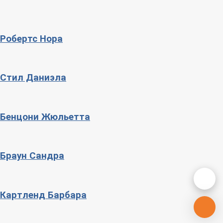
Робертс Нора
Стил Даниэла
Бенцони Жюльетта
Браун Сандра
Картленд Барбара