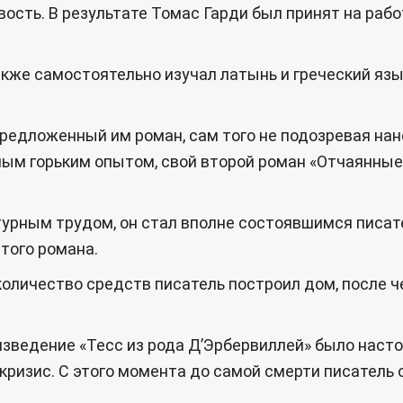
вость. В результате Томас Гарди был принят на ра
кже самостоятельно изучал латынь и греческий язык
предложенный им роман, сам того не подозревая на
ным горьким опытом, свой второй роман «Отчаянные
атурным трудом, он стал вполне состоявшимся писат
того романа.
оличество средств писатель построил дом, после че
изведение «Тесс из рода Д’Эрбервиллей» было насто
 кризис. С этого момента до самой смерти писатель