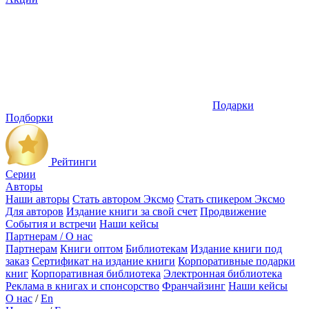
Подарки
Подборки
Рейтинги
Серии
Авторы
Наши авторы
Стать автором Эксмо
Стать спикером Эксмо
Для авторов
Издание книги за свой счет
Продвижение
События и встречи
Наши кейсы
Партнерам / О нас
Партнерам
Книги оптом
Библиотекам
Издание книги под
заказ
Сертификат на издание книги
Корпоративные подарки
книг
Корпоративная библиотека
Электронная библиотека
Реклама в книгах и спонсорство
Франчайзинг
Наши кейсы
О нас
/
En