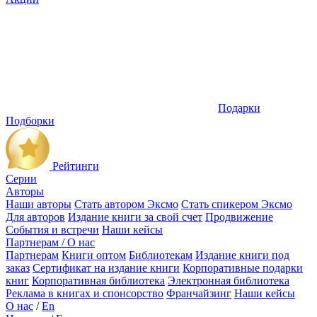
Подарки
Подборки
Рейтинги
Серии
Авторы
Наши авторы
Стать автором Эксмо
Стать спикером Эксмо
Для авторов
Издание книги за свой счет
Продвижение
События и встречи
Наши кейсы
Партнерам / О нас
Партнерам
Книги оптом
Библиотекам
Издание книги под
заказ
Сертификат на издание книги
Корпоративные подарки
книг
Корпоративная библиотека
Электронная библиотека
Реклама в книгах и спонсорство
Франчайзинг
Наши кейсы
О нас
/
En