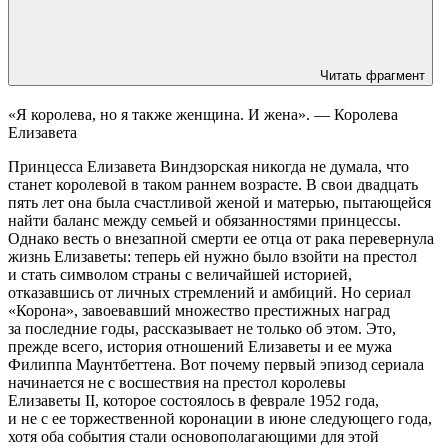
Читать фрагмент
«Я королева, но я также женщина. И жена». — Королева
Елизавета
Принцесса Елизавета Виндзорская никогда не думала, что
станет королевой в таком раннем возрасте. В свои двадцать
пять лет она была счастливой женой и матерью, пытающейся
найти баланс между семьей и обязанностями принцессы.
Однако весть о внезапной смерти ее отца от рака перевернула
жизнь Елизаветы: теперь ей нужно было взойти на престол
и стать символом страны с величайшей историей,
отказавшись от личных стремлений и амбиций. Но сериал
«Корона», завоевавший множество престижных наград
за последние годы, рассказывает не только об этом. Это,
прежде всего, история отношений Елизаветы и ее мужа
Филиппа Маунтбеттена. Вот почему первый эпизод сериала
начинается не с восшествия на престол королевы
Елизаветы II, которое состоялось в феврале 1952 года,
и не с ее торжественной коронации в июне следующего года,
хотя оба события стали основополагающими для этой