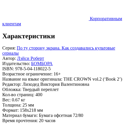
Корпоративным
клиентам
Характеристики
Серия:
По ту сторону экрана. Как создавались культовые
сериалы
Автор:
Лэйси Роберт
Издательство:
БОМБОРА
ISBN:
978-5-04-118022-5
Возрастное ограничение:
16+
Название на языке оригинала:
THE CROWN vol.2 (‘Book 2’)
Редактор:
Лиходед Виктория Валентиновна
Обложка:
Твердый переплет
Кол-во страниц:
400
Вес:
0.67 кг
Толщина:
25 мм
Формат:
158x218 мм
Материал бумаги:
Бумага офсетная 72/80
Время прочтения:
20 часов