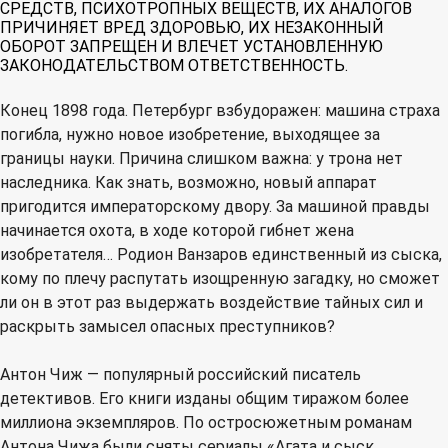
СРЕДСТВ, ПСИХОТРОПНЫХ ВЕЩЕСТВ, ИХ АНАЛОГОВ
ПРИЧИНЯЕТ ВРЕД ЗДОРОВЬЮ, ИХ НЕЗАКОННЫЙ
ОБОРОТ ЗАПРЕЩЕН И ВЛЕЧЕТ УСТАНОВЛЕННУЮ
ЗАКОНОДАТЕЛЬСТВОМ ОТВЕТСТВЕННОСТЬ.
Конец 1898 года. Петербург взбудоражен: машина страха
погибла, нужно новое изобретение, выходящее за
границы науки. Причина слишком важна: у трона нет
наследника. Как знать, возможно, новый аппарат
пригодится императорскому двору. За машиной правды
начинается охота, в ходе которой гибнет жена
изобретателя… Родион Ванзаров единственный из сыска,
кому по плечу распутать изощренную загадку, но сможет
ли он в этот раз выдержать воздействие тайных сил и
раскрыть замысел опасных преступников?
Антон Чиж — популярный российский писатель
детективов. Его книги изданы общим тиражом более
миллиона экземпляров. По остросюжетным романам
Антона Чижа были сняты сериалы «Агата и сыск.